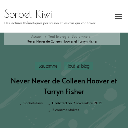
Sorbet Kiwi
Des lectures thématiques par saison et les avis qui vont avec
Accueil
Tout le blog
L'automne
Never Never de Colleen Hoover et Tarryn Fisher
L'automne
Tout le blog
Never Never de Colleen Hoover et
Tarryn Fisher
Sorbet-Kiwi
Updated on
9 novembre 2025
2 commentaires