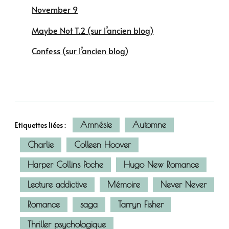
November 9
Maybe Not T.2 (sur l’ancien blog)
Confess (sur l’ancien blog)
Amnésie
Automne
Etiquettes liées :
Charlie
Colleen Hoover
Harper Collins Poche
Hugo New Romance
Lecture addictive
Mémoire
Never Never
Romance
saga
Tarryn Fisher
Thriller psychologique