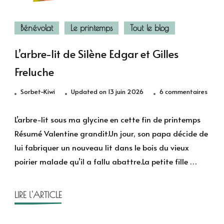
Bénévolat
Le printemps
Tout le blog
L’arbre-lit de Silène Edgar et Gilles
Freluche
sur
Sorbet-Kiwi
Updated on
13 juin 2026
6 commentaires
L’arbr
lit
L’arbre-lit sous ma glycine en cette fin de printemps
de
Résumé Valentine grandit.Un jour, son papa décide de
Silène
lui fabriquer un nouveau lit dans le bois du vieux
Edga
poirier malade qu’il a fallu abattre.La petite fille …
et
Gilles
Frelu
LIRE l'ARTICLE