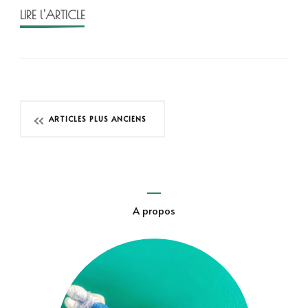
guerre
LIRE l'ARTICLE
froide
d’Erre
et
Savoia
Navigation
ARTICLES PLUS ANCIENS
des
articles
A propos