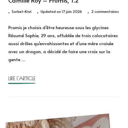
sur
Sorbet-Kiwi
Updated on
17 juin 2026
2 commentaires
Prom
je
Promis je choisis d’être heureuse sous les glycines
chois
Résumé Sophie, 29 ans, affublée de trois colocataires
d’êtr
aussi drôles qu’envahissantes et d’une mère croisée
heur
avec un dragon, a décidé de faire une croix sur la
de
gente …
Camil
Roy
–
LIRE l'ARTICLE
Promi
T.2