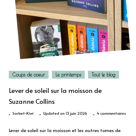
Coups de coeur
Le printemps
Tout le blog
Lever de soleil sur la moisson de
Suzanne Collins
sur
Sorbet-Kiwi
Updated on
13 juin 2026
4 commentaires
Lever
de
Lever de soleil sur la moisson et les autres tomes de
soleil