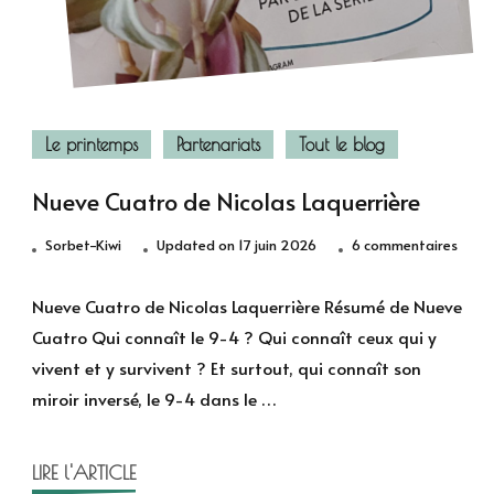
Le printemps
Partenariats
Tout le blog
Nueve Cuatro de Nicolas Laquerrière
sur
Sorbet-Kiwi
Updated on
17 juin 2026
6 commentaires
Nuev
Cuat
Nueve Cuatro de Nicolas Laquerrière Résumé de Nueve
de
Cuatro Qui connaît le 9-4 ? Qui connaît ceux qui y
Nicol
vivent et y survivent ? Et surtout, qui connaît son
Laque
miroir inversé, le 9-4 dans le …
LIRE l'ARTICLE