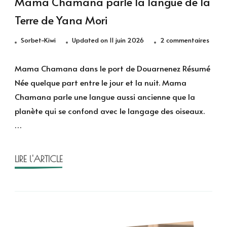
Mama Chamana parle la langue de la
Terre de Yana Mori
sur
Sorbet-Kiwi
Updated on
11 juin 2026
2 commentaires
Mam
Cham
Mama Chamana dans le port de Douarnenez Résumé
parle
Née quelque part entre le jour et la nuit. Mama
la
Chamana parle une langue aussi ancienne que la
langu
planète qui se confond avec le langage des oiseaux.
de
…
la
Terre
de
LIRE l'ARTICLE
Yana
Mori