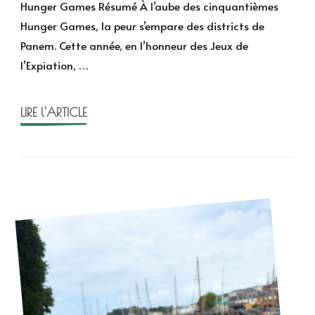
Hunger Games Résumé À l’aube des cinquantièmes
sur
Hunger Games, la peur s’empare des districts de
la
Panem. Cette année, en l’honneur des Jeux de
mois
l’Expiation, …
de
Suza
Collin
LIRE l'ARTICLE