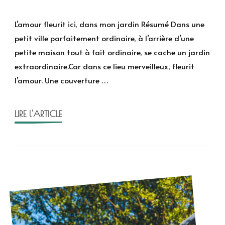
L’amour
fleurit
L’amour fleurit ici, dans mon jardin Résumé Dans une
ici
petit ville parfaitement ordinaire, à l’arrière d’une
d’Amy
petite maison tout à fait ordinaire, se cache un jardin
Adele
extraordinaire.Car dans ce lieu merveilleux, fleurit
l’amour. Une couverture …
LIRE l'ARTICLE