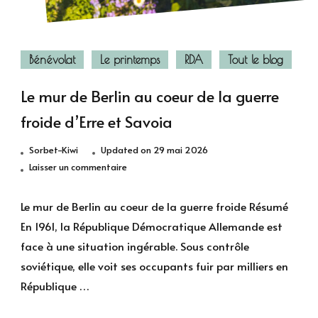
Bénévolat
Le printemps
RDA
Tout le blog
Le mur de Berlin au coeur de la guerre
froide d’Erre et Savoia
Sorbet-Kiwi
Updated on
29 mai 2026
sur
Laisser un commentaire
Le
mur
Le mur de Berlin au coeur de la guerre froide Résumé
de
En 1961, la République Démocratique Allemande est
Berlin
face à une situation ingérable. Sous contrôle
au
soviétique, elle voit ses occupants fuir par milliers en
coeur
République …
de
la