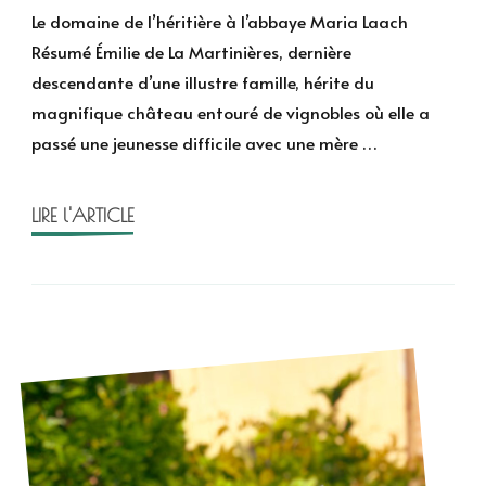
doma
Le domaine de l’héritière à l’abbaye Maria Laach
de
Résumé Émilie de La Martinières, dernière
l’héri
descendante d’une illustre famille, hérite du
de
magnifique château entouré de vignobles où elle a
Lucin
passé une jeunesse difficile avec une mère …
Riley
LIRE l'ARTICLE