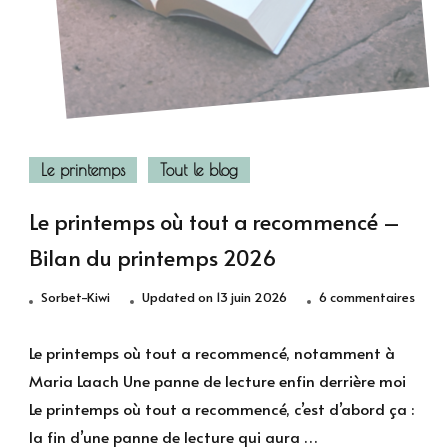
Le printemps
Tout le blog
Le printemps où tout a recommencé –
Bilan du printemps 2026
sur
Sorbet-Kiwi
Updated on
13 juin 2026
6 commentaires
Le
print
Le printemps où tout a recommencé, notamment à
où
Maria Laach Une panne de lecture enfin derrière moi
tout
Le printemps où tout a recommencé, c’est d’abord ça :
a
la fin d’une panne de lecture qui aura …
reco