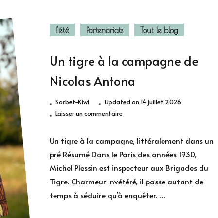
L'été
Partenariats
Tout le blog
Un tigre à la campagne de
Nicolas Antona
Sorbet-Kiwi
Updated on
14 juillet 2026
sur
Laisser un commentaire
Un
tigre
Un tigre à la campagne, littéralement dans un
à
pré Résumé Dans le Paris des années 1930,
la
Michel Plessin est inspecteur aux Brigades du
campagne
Tigre. Charmeur invétéré, il passe autant de
de
temps à séduire qu’à enquêter. …
Nicolas
Antona