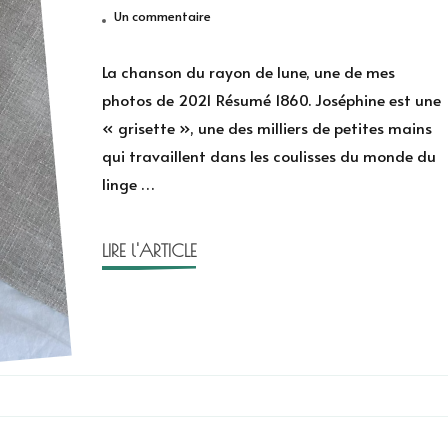
sur
Un commentaire
La
chanson
La chanson du rayon de lune, une de mes
du
photos de 2021 Résumé 1860. Joséphine est une
rayon
« grisette », une des milliers de petites mains
de
qui travaillent dans les coulisses du monde du
lune
linge …
de
Tonie
Behar
LIRE l'ARTICLE