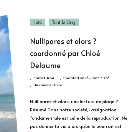
L'été
Tout le blog
Nullipares et alors ?
coordonné par Chloé
Delaume
Sorbet-Kiwi
Updated on
16 juillet 2026
sur
Un commentaire
Nullipares
et
Nullipares et alors, une lecture de plage ?
alors
Résumé Dans notre société, l’assignation
?
fondamentale est celle de la reproduction. Ne
coordonné
pas donner la vie alors qu’on le pourrait est
par