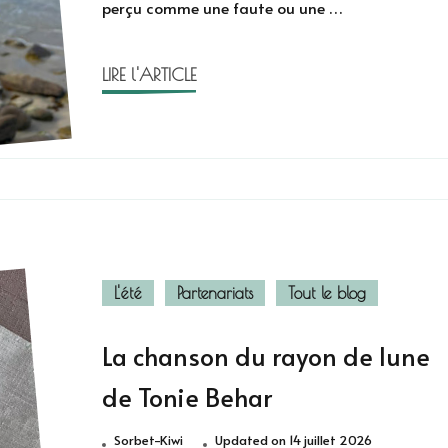
perçu comme une faute ou une …
Chloé
Delaume
LIRE l'ARTICLE
L'été
Partenariats
Tout le blog
La chanson du rayon de lune
de Tonie Behar
Sorbet-Kiwi
Updated on
14 juillet 2026