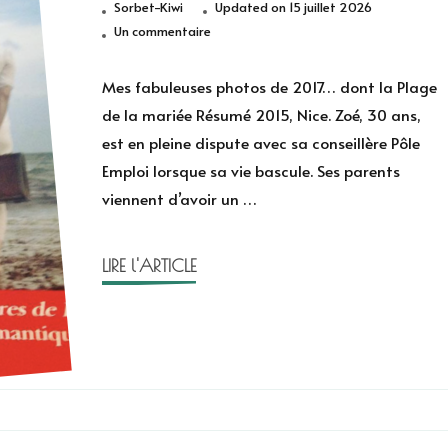
Sorbet-Kiwi
Updated on
15 juillet 2026
sur
Un commentaire
La
plage
Mes fabuleuses photos de 2017… dont la Plage
de
de la mariée Résumé 2015, Nice. Zoé, 30 ans,
la
est en pleine dispute avec sa conseillère Pôle
mariée
Emploi lorsque sa vie bascule. Ses parents
de
viennent d’avoir un …
Clarisse
Sabard
LIRE l'ARTICLE