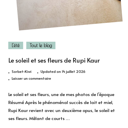
L'été
Tout le blog
Le soleil et ses fleurs de Rupi Kaur
Sorbet-Kiwi
Updated on
14 juillet 2026
sur
Laisser un commentaire
Le
soleil
Le soleil et ses fleurs, une de mes photos de l’époque
et
Résumé Après le phénoménal succès de lait et miel,
ses
Rupi Kaur revient avec un deuxième opus, le soleil et
fleurs
ses fleurs. Mêlant de courts …
de
Rupi