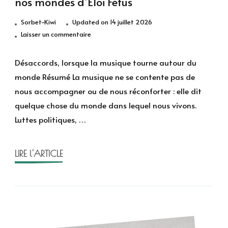
nos mondes d’Éloi Fétus
Sorbet-Kiwi
Updated on
14 juillet 2026
sur
Laisser un commentaire
Désaccords
:
Désaccords, lorsque la musique tourne autour du
Quand
monde Résumé La musique ne se contente pas de
la
nous accompagner ou de nous réconforter : elle dit
musique
quelque chose du monde dans lequel nous vivons.
secoue
Luttes politiques, …
nos
mondes
d’Éloi
LIRE l'ARTICLE
Fétus