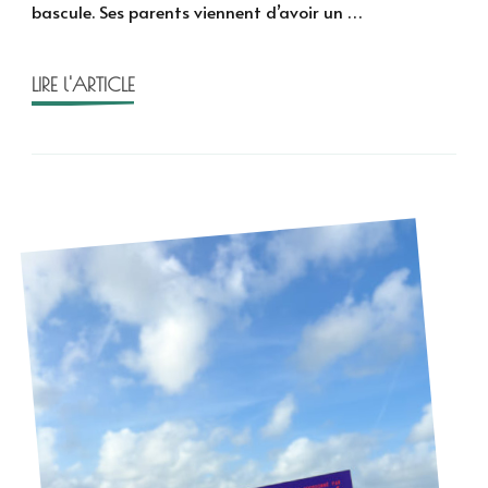
bascule. Ses parents viennent d’avoir un …
de
Clarisse
Sabard
LIRE l'ARTICLE