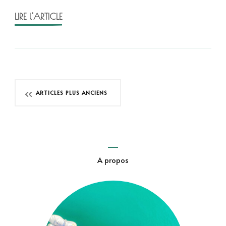
Kaur
LIRE l'ARTICLE
Navigation
ARTICLES PLUS ANCIENS
des
articles
A propos