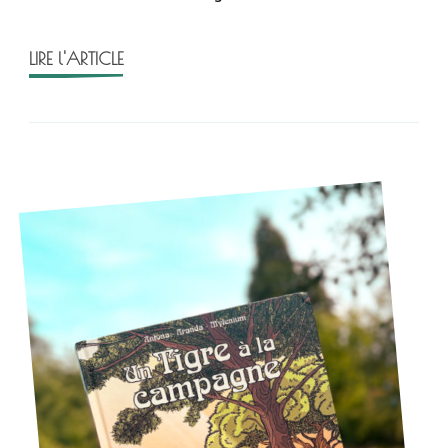
de
Tonie
LIRE l'ARTICLE
Behar