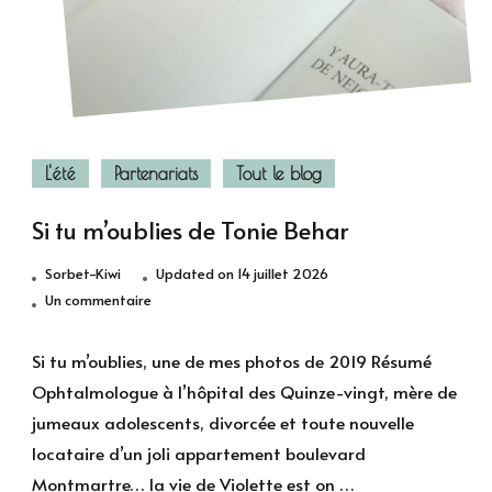
L'été
Partenariats
Tout le blog
Si tu m’oublies de Tonie Behar
Sorbet-Kiwi
Updated on
14 juillet 2026
sur
Un commentaire
Si
tu
Si tu m’oublies, une de mes photos de 2019 Résumé
m’oublies
Ophtalmologue à l’hôpital des Quinze-vingt, mère de
de
jumeaux adolescents, divorcée et toute nouvelle
Tonie
locataire d’un joli appartement boulevard
Behar
Montmartre… la vie de Violette est on …