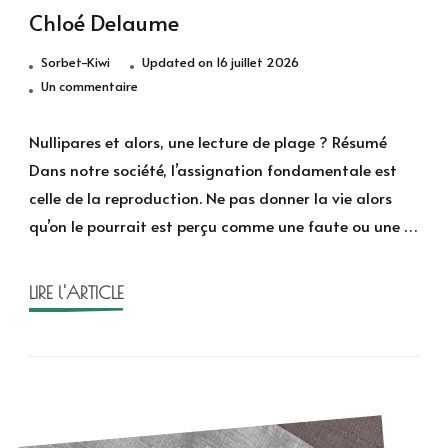
Chloé Delaume
Sorbet-Kiwi
Updated on
16 juillet 2026
sur
Un commentaire
Nullipares
et
Nullipares et alors, une lecture de plage ? Résumé
alors
Dans notre société, l’assignation fondamentale est
?
celle de la reproduction. Ne pas donner la vie alors
coordonné
qu’on le pourrait est perçu comme une faute ou une …
par
Chloé
Delaume
LIRE l'ARTICLE