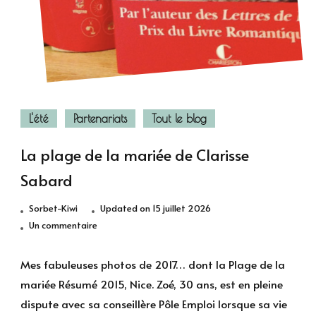
L'été
Partenariats
Tout le blog
La plage de la mariée de Clarisse
Sabard
Sorbet-Kiwi
Updated on
15 juillet 2026
sur
Un commentaire
La
plage
Mes fabuleuses photos de 2017… dont la Plage de la
de
mariée Résumé 2015, Nice. Zoé, 30 ans, est en pleine
la
dispute avec sa conseillère Pôle Emploi lorsque sa vie
mariée