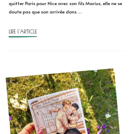
quitter Paris pour Nice avec son fils Marius, elle ne se
la
doute pas que son arrivée dans …
mer
de
Clarisse
LIRE l'ARTICLE
Sabard