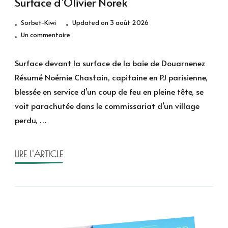
Surface d’Olivier Norek
Sorbet-Kiwi
Updated on
3 août 2026
sur
Un commentaire
Surface
d’Olivier
Surface devant la surface de la baie de Douarnenez
Norek
Résumé Noémie Chastain, capitaine en PJ parisienne,
blessée en service d’un coup de feu en pleine tête, se
voit parachutée dans le commissariat d’un village
perdu, …
LIRE l'ARTICLE