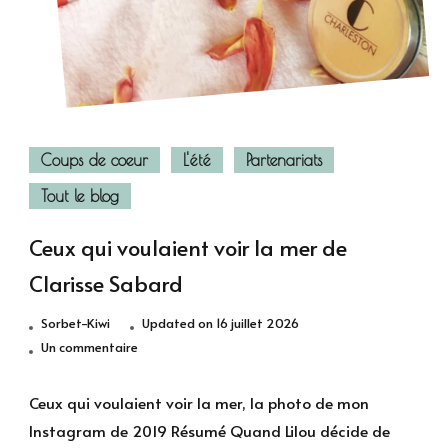
Coups de coeur
L'été
Partenariats
Tout le blog
Ceux qui voulaient voir la mer de
Clarisse Sabard
Sorbet-Kiwi
Updated on
16 juillet 2026
sur
Un commentaire
Ceux
qui
Ceux qui voulaient voir la mer, la photo de mon
voulaient
Instagram de 2019 Résumé Quand Lilou décide de
voir