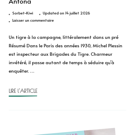
Antona
Sorbet-Kiwi
Updated on
14 juillet 2026
sur
Laisser un commentaire
Un
tigre
Un tigre à la campagne, littéralement dans un pré
à
Résumé Dans le Paris des années 1930, Michel Plessin
la
est inspecteur aux Brigades du Tigre. Charmeur
campagne
invétéré, il passe autant de temps à séduire qu’à
de
enquêter. …
Nicolas
Antona
LIRE l'ARTICLE