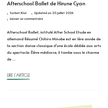
Afterschool Ballet de Hirune Cyan
Sorbet-Kiwi
Updated on
20 juillet 2026
sur
Laisser un commentaire
Afterschool
Ballet
Afterschool Ballet, intitulé After School Etude en
de
allemand Résumé Chihiro Minobe est en 1ère année de
Hirune
la section danse classique d’une école dédiée aux arts
Cyan
du spectacle. Élève médiocre, il tombe sous le charme
de …
LIRE l'ARTICLE