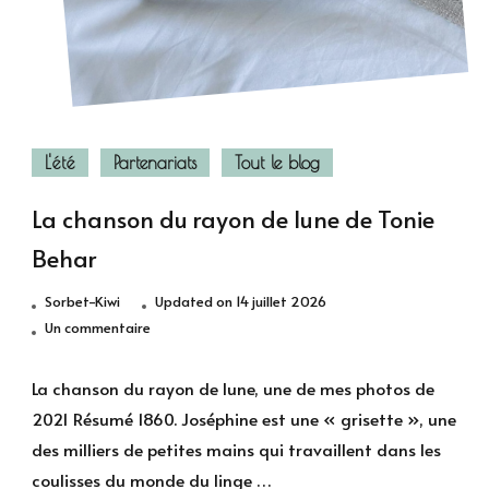
L'été
Partenariats
Tout le blog
La chanson du rayon de lune de Tonie
Behar
Sorbet-Kiwi
Updated on
14 juillet 2026
sur
Un commentaire
La
chanson
La chanson du rayon de lune, une de mes photos de
du
2021 Résumé 1860. Joséphine est une « grisette », une
rayon
des milliers de petites mains qui travaillent dans les
de
coulisses du monde du linge …
lune