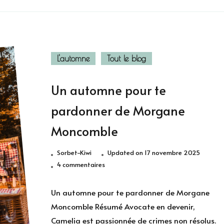
L'automne
Tout le blog
Un automne pour te
pardonner de Morgane
Moncomble
Sorbet-Kiwi
Updated on
17 novembre 2025
sur
4 commentaires
Un
automne
Un automne pour te pardonner de Morgane
pour
Moncomble Résumé Avocate en devenir,
te
Camelia est passionnée de crimes non résolus.