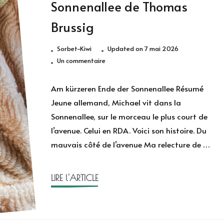
Sonnenallee de Thomas
Brussig
Sorbet-Kiwi
Updated on
7 mai 2026
sur
Un commentaire
Am
kürzeren
Am kürzeren Ende der Sonnenallee Résumé
Ende
Jeune allemand, Michael vit dans la
der
Sonnenallee, sur le morceau le plus court de
Sonnenallee
l’avenue. Celui en RDA. Voici son histoire. Du
de
mauvais côté de l’avenue Ma relecture de …
Thomas
Brussig
LIRE l'ARTICLE