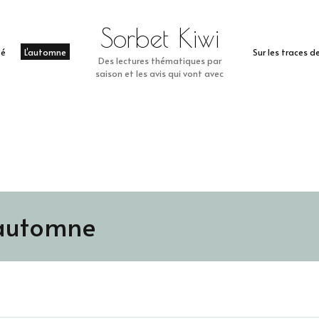
Sorbet Kiwi
té
L’automne
Sur les traces 
Des lectures thématiques par
saison et les avis qui vont avec
’automne