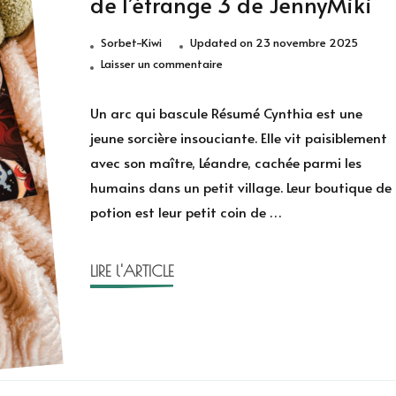
de l’étrange 3 de JennyMiki
Sorbet-Kiwi
Updated on
23 novembre 2025
sur
Laisser un commentaire
Un
arc
Un arc qui bascule Résumé Cynthia est une
qui
jeune sorcière insouciante. Elle vit paisiblement
bascule
avec son maître, Léandre, cachée parmi les
–
humains dans un petit village. Leur boutique de
Le
potion est leur petit coin de …
cercle
de
l’étrange
LIRE l'ARTICLE
3
de
JennyMiki