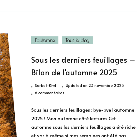
L'automne
Tout le blog
Sous les derniers feuillages –
Bilan de l’automne 2025
Sorbet-Kiwi
Updated on
23 novembre 2025
sur
6 commentaires
Sous
les
Sous les derniers feuillages : bye-bye l’automne
derniers
2025 ! Mon automne côté lectures Cet
feuillages
automne sous les derniers feuillages a été riche
–
et varié, même si mes semaines ont été pas
Bilan