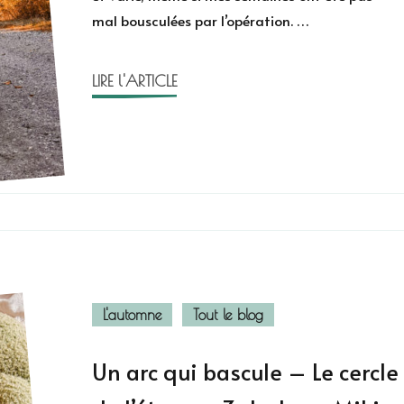
mal bousculées par l’opération. …
de
l’automne
2025
LIRE l'ARTICLE
L'automne
Tout le blog
Un arc qui bascule – Le cercle