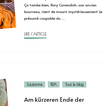
pardonner
Ça tombe bien, Rory Cavendish, son ancien
de
bourreau, vient de mourir mystérieusement. Le
Morgane
Moncomble
présumé coupable du …
LIRE l'ARTICLE
L'automne
RDA
Tout le blog
Am kürzeren Ende der