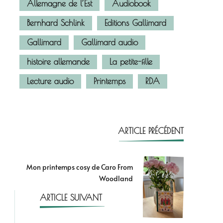
Allemagne de l’Est
Audiobook
Bernhard Schlink
Editions Gallimard
Gallimard
Gallimard audio
histoire allemande
La petite-fille
Lecture audio
Printemps
RDA
ARTICLE PRÉCÉDENT
Mon printemps cosy de Caro From
Woodland
ARTICLE SUIVANT