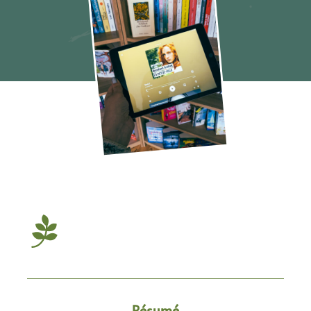
La petite-fille
Résumé