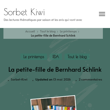
Sorbet Kiwi
Des lectures thématiques par saison et les avis qui vont avec
Accueil
Tout le blog
Le printemps
La petite-fille de Bernhard Schlink
Le printemps
RDA
Tout le blog
La petite-fille de Bernhard Schlink
Sorbet-Kiwi
Updated on
13 mai 2026
2 commentaires