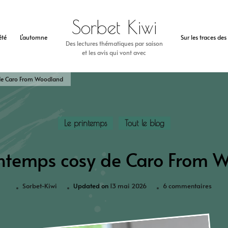
Sorbet Kiwi
’été
L’automne
Sur les traces de
Des lectures thématiques par saison
et les avis qui vont avec
de Caro From Woodland
Le printemps
Tout le blog
ntemps cosy de Caro From 
Sorbet-Kiwi
Updated on
13 mai 2026
6 commentaires