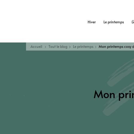
Hiver
Le printemps
L
Accueil
Tout le blog
Le printemps
Mon printemps cosy 
Mon pri