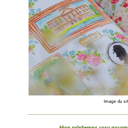
Image du s
Mon printemps cosy gourma