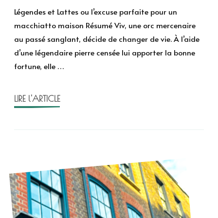
et
Légendes et Lattes ou l’excuse parfaite pour un
Latte
macchiatto maison Résumé Viv, une orc mercenaire
de
au passé sanglant, décide de changer de vie. À l’aide
Travi
d’une légendaire pierre censée lui apporter la bonne
Baldr
fortune, elle …
LIRE l'ARTICLE