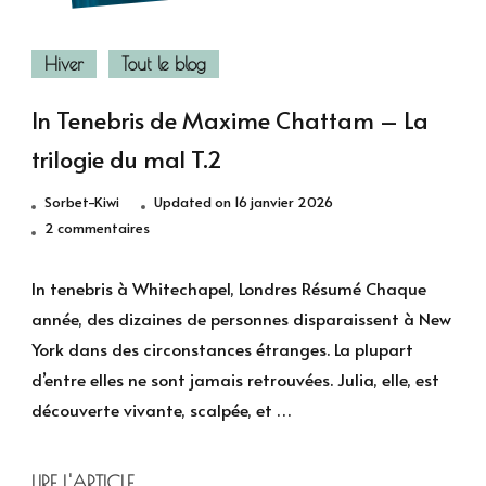
Hiver
Tout le blog
In Tenebris de Maxime Chattam – La
trilogie du mal T.2
Sorbet-Kiwi
Updated on
16 janvier 2026
sur
2 commentaires
In
Tenebris
In tenebris à Whitechapel, Londres Résumé Chaque
de
année, des dizaines de personnes disparaissent à New
Maxime
York dans des circonstances étranges. La plupart
Chattam –
d’entre elles ne sont jamais retrouvées. Julia, elle, est
La
découverte vivante, scalpée, et …
trilogie
du
mal
LIRE l'ARTICLE