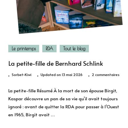
Le printemps
RDA
Tout le blog
La petite-fille de Bernhard Schlink
sur
Sorbet-Kiwi
Updated on
13 mai 2026
2 commentaires
La
peti
La petite-fille Résumé À la mort de son épouse Birgit,
fille
Kaspar découvre un pan de sa vie qu’il avait toujours
de
ignoré : avant de quitter la RDA pour passer à l’Ouest
Bern
en 1965, Birgit avait …
Schli