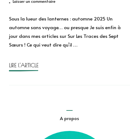
sur
Laisser un commentaire
Sous
la
Sous la lueur des lanternes : automne 2025 Un
lueur
automne sans voyage… ou presque Je suis enfin à
des
jour dans mes articles sur Sur Les Traces des Sept
lanternes
Sœurs ! Ce qui veut dire qu’il …
:
L’automne
2025
LIRE l'ARTICLE
A propos