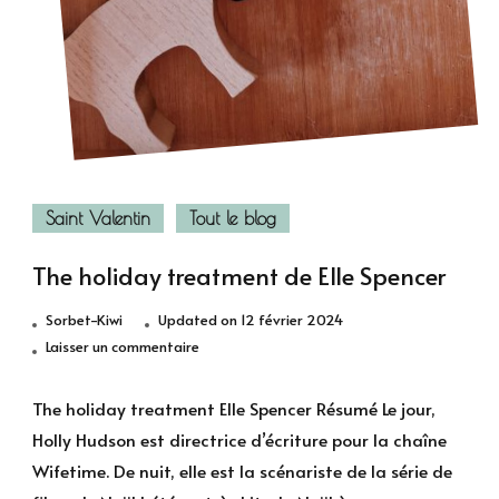
Saint Valentin
Tout le blog
The holiday treatment de Elle Spencer
Sorbet-Kiwi
Updated on
12 février 2024
sur
Laisser un commentaire
The
holiday
The holiday treatment Elle Spencer Résumé Le jour,
treatment
Holly Hudson est directrice d’écriture pour la chaîne
de
Wifetime. De nuit, elle est la scénariste de la série de
Elle