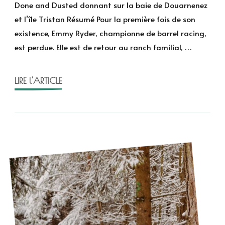
and
Done and Dusted donnant sur la baie de Douarnenez
Dusted
et l’île Tristan Résumé Pour la première fois de son
de
existence, Emmy Ryder, championne de barrel racing,
Lyla
est perdue. Elle est de retour au ranch familial, …
Sage
LIRE l'ARTICLE