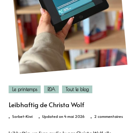
Le printemps
RDA
Tout le blog
Leibhaftig de Christa Wolf
sur
Sorbet-Kiwi
Updated on
4 mai 2026
2 commentaires
Leibh
de
Leibhaftig, un livre audio lu par Christa Wolf elle-