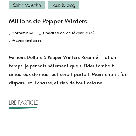
Saint Valentin
Tout le blog
Millions de Pepper Winters
Sorbet-Kiwi
Updated on
23 février 2024
sur
4 commentaires
Millions
de
Millions Dollars 5 Pepper Winters Résumé Il fut un
Pepper
temps, je pensais bêtement que si Elder tombait
Winters
amoureux de moi, tout serait parfait. Maintenant, j’ai
disparu, et il chasse, et rien de tout cela ne …
LIRE l'ARTICLE