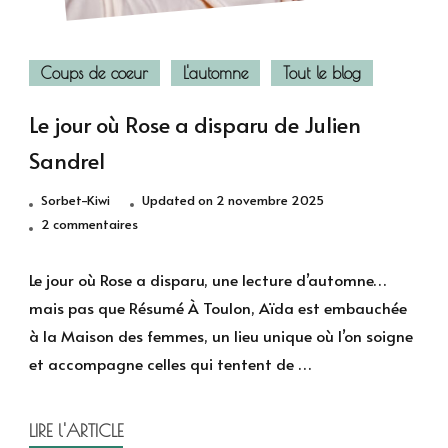
Coups de coeur
L'automne
Tout le blog
Le jour où Rose a disparu de Julien
Sandrel
Sorbet-Kiwi
Updated on
2 novembre 2025
sur
2 commentaires
Le
jour
Le jour où Rose a disparu, une lecture d’automne…
où
mais pas que Résumé À Toulon, Aïda est embauchée
Rose
à la Maison des femmes, un lieu unique où l’on soigne
a
et accompagne celles qui tentent de …
disparu
de
Julien
LIRE l'ARTICLE
Sandrel