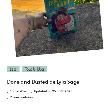
L'été
Tout le blog
Done and Dusted de Lyla Sage
Sorbet-Kiwi
Updated on
25 août 2025
sur
2 commentaires
Done