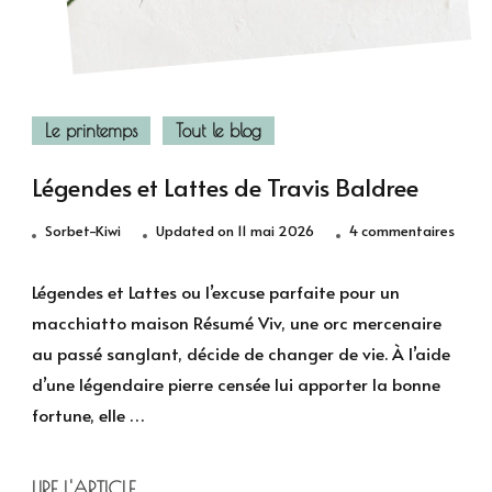
Le printemps
Tout le blog
Légendes et Lattes de Travis Baldree
sur
Sorbet-Kiwi
Updated on
11 mai 2026
4 commentaires
Légen
et
Légendes et Lattes ou l’excuse parfaite pour un
Latte
macchiatto maison Résumé Viv, une orc mercenaire
de
au passé sanglant, décide de changer de vie. À l’aide
Travi
d’une légendaire pierre censée lui apporter la bonne
Baldr
fortune, elle …
LIRE l'ARTICLE