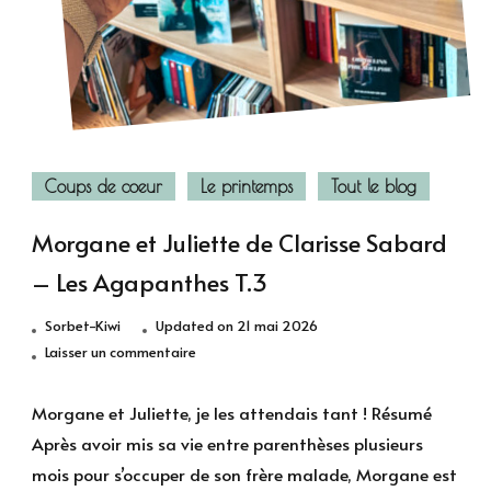
Coups de coeur
Le printemps
Tout le blog
Morgane et Juliette de Clarisse Sabard
– Les Agapanthes T.3
Sorbet-Kiwi
Updated on
21 mai 2026
sur
Laisser un commentaire
Morgane
et
Morgane et Juliette, je les attendais tant ! Résumé
Juliette
Après avoir mis sa vie entre parenthèses plusieurs
de
mois pour s’occuper de son frère malade, Morgane est
Clarisse