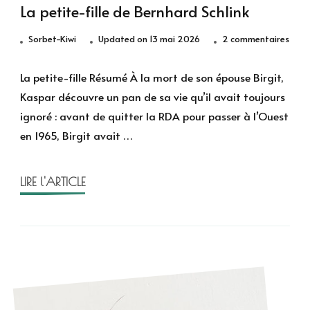
La petite-fille de Bernhard Schlink
sur
Sorbet-Kiwi
Updated on
13 mai 2026
2 commentaires
La
peti
La petite-fille Résumé À la mort de son épouse Birgit,
fille
Kaspar découvre un pan de sa vie qu’il avait toujours
de
ignoré : avant de quitter la RDA pour passer à l’Ouest
Bern
en 1965, Birgit avait …
Schli
LIRE l'ARTICLE