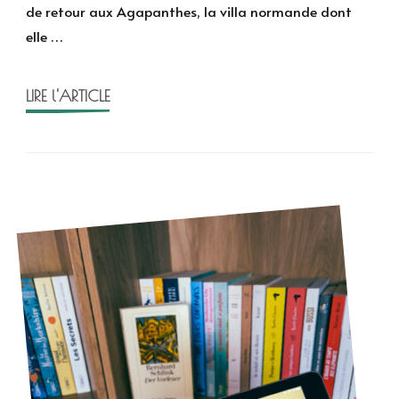
de retour aux Agapanthes, la villa normande dont
Sabard
elle …
–
Les
Agapanthes
LIRE l'ARTICLE
T.3