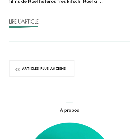
films de Noël hétéros très kitsch, Noël à …
Spencer
LIRE l'ARTICLE
Navigation
ARTICLES PLUS ANCIENS
des
articles
A propos