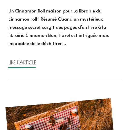
La
librairie
Un Cinnamon Roll maison pour La librairie du
du
cinnamon roll ! Résumé Quand un mystérieux
Cinnamon
message secret surgit des pages d’un livre à la
Roll
librairie Cinnamon Bun, Hazel est intriguée mais
de
incapable de le déchiffrer. …
Laurie
Gilmore
–
LIRE l'ARTICLE
Dream
Harbor
T.2