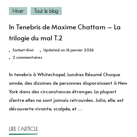
Hiver
Tout le blog
In Tenebris de Maxime Chattam – La
trilogie du mal T.2
Sorbet-Kiwi
Updated on
16 janvier 2026
sur
2 commentaires
In
Tenebris
In tenebris à Whitechapel, Londres Résumé Chaque
de
année, des dizaines de personnes disparaissent à New
Maxime
York dans des circonstances étranges. La plupart
Chattam –
d’entre elles ne sont jamais retrouvées. Julia, elle, est
La
découverte vivante, scalpée, et …
trilogie
du
mal
LIRE l'ARTICLE
T.2