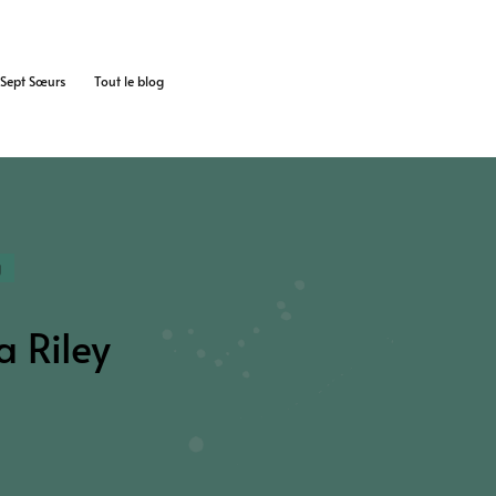
s Sept Sœurs
Tout le blog
g
a Riley