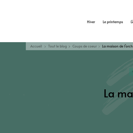
Hiver
Le printemps
L
Accueil
Tout le blog
Coups de coeur
La maison de l’orch
La mai