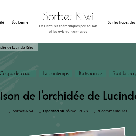
Sorbet Kiwi
’été
L’automne
Sur les traces de
Des lectures thématiques par saison
et les avis qui vont avec
idée de Lucinda Riley
Coups de coeur
Le printemps
Partenariats
Tout le blo
son de l’orchidée de Lucind
Sorbet-Kiwi
Updated on
26 mai 2023
4 commentaires