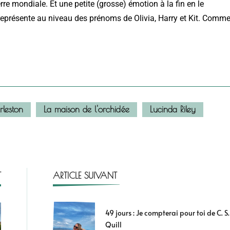
re mondiale. Et une petite (grosse) émotion à la fin en le
 représente au niveau des prénoms de Olivia, Harry et Kit. Comm
rleston
La maison de l'orchidée
Lucinda Riley
T
ARTICLE SUIVANT
49 jours : Je compterai pour toi de C. S.
Quill