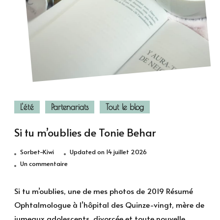
L'été
Partenariats
Tout le blog
Si tu m’oublies de Tonie Behar
Sorbet-Kiwi
Updated on
14 juillet 2026
sur
Un commentaire
Si
tu
Si tu m’oublies, une de mes photos de 2019 Résumé
m’oublies
Ophtalmologue à l’hôpital des Quinze-vingt, mère de
de
jumeaux adolescents, divorcée et toute nouvelle