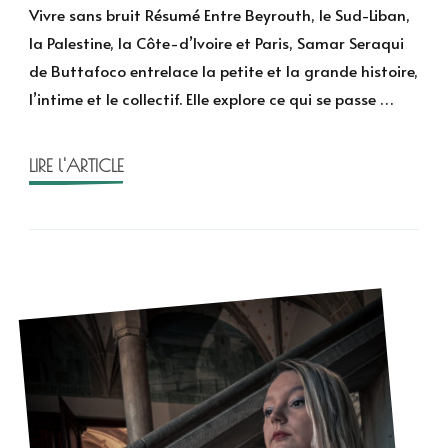
sans
Vivre sans bruit​ Résumé Entre Beyrouth, le Sud-Liban,
bruit
la Palestine, la Côte-d’Ivoire et Paris, Samar Seraqui
de
de Buttafoco entrelace la petite et la grande histoire,
Samar
l’intime et le collectif. Elle explore ce qui se passe …
Seraqui
de
Buttafoco
LIRE l'ARTICLE