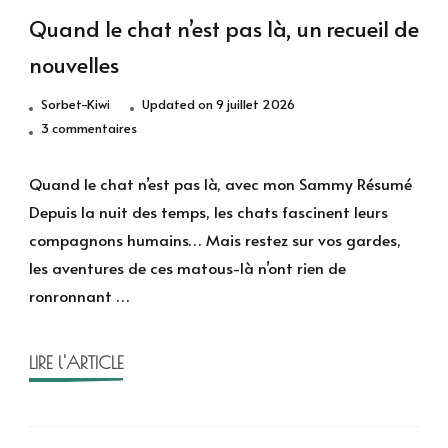
Quand le chat n’est pas là, un recueil de
nouvelles
Sorbet-Kiwi
Updated on
9 juillet 2026
sur
3 commentaires
Quand
le
Quand le chat n’est pas là, avec mon Sammy Résumé
chat
Depuis la nuit des temps, les chats fascinent leurs
n’est
compagnons humains… Mais restez sur vos gardes,
pas
les aventures de ces matous-là n’ont rien de
là,
ronronnant …
un
recueil
de
LIRE l'ARTICLE
nouvelles