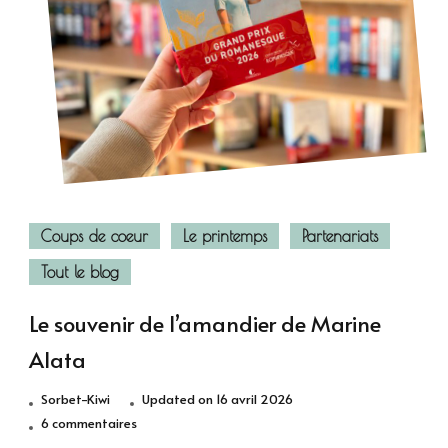
Coups de coeur
Le printemps
Partenariats
Tout le blog
Le souvenir de l’amandier de Marine
Alata
Sorbet-Kiwi
Updated on
16 avril 2026
sur
6 commentaires
Le