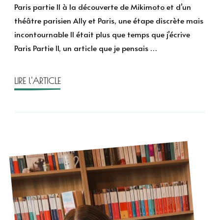
partie
Paris partie II à la découverte de Mikimoto et d’un
II
théâtre parisien Ally et Paris, une étape discrète mais
–
incontournable Il était plus que temps que j’écrive
Sur
Paris Partie II, un article que je pensais …
les
traces
des
LIRE l'ARTICLE
sept
soeurs