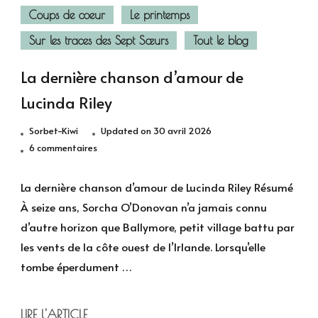
Coups de coeur
Le printemps
Sur les traces des Sept Sœurs
Tout le blog
La dernière chanson d’amour de
Lucinda Riley
Sorbet-Kiwi
Updated on
30 avril 2026
sur
6 commentaires
La
dernière
La dernière chanson d’amour de Lucinda Riley Résumé
chanson
À seize ans, Sorcha O’Donovan n’a jamais connu
d’amour
d’autre horizon que Ballymore, petit village battu par
de
les vents de la côte ouest de l’Irlande. Lorsqu’elle
Lucinda
tombe éperdument …
Riley
LIRE l'ARTICLE