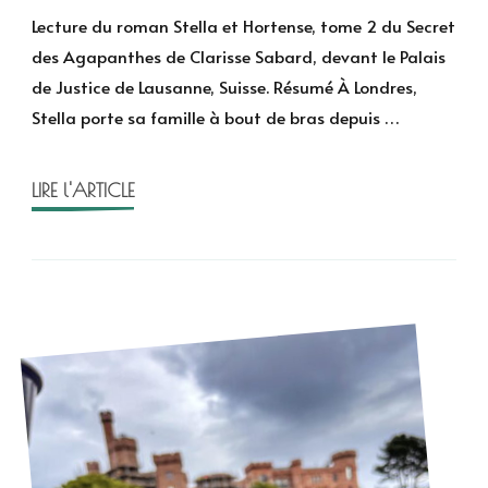
et
Lecture du roman Stella et Hortense, tome 2 du Secret
Hortense
des Agapanthes de Clarisse Sabard, devant le Palais
de
de Justice de Lausanne, Suisse. Résumé À Londres,
Clarisse
Stella porte sa famille à bout de bras depuis …
Sabard
–
Les
LIRE l'ARTICLE
Agapanthes
T.2