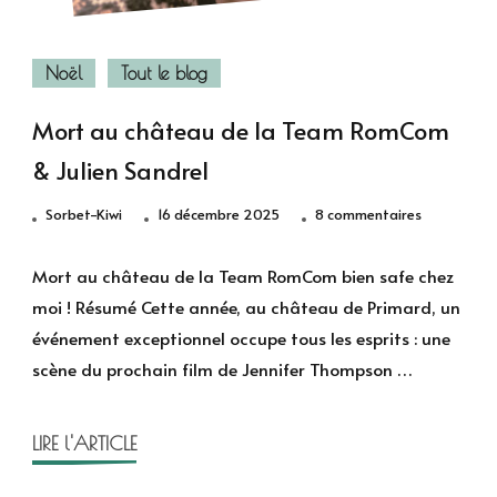
Noël
Tout le blog
Mort au château de la Team RomCom
& Julien Sandrel
sur
Sorbet-Kiwi
16 décembre 2025
8 commentaires
Mort
au
Mort au château de la Team RomCom bien safe chez
château
moi ! Résumé Cette année, au château de Primard, un
de
événement exceptionnel occupe tous les esprits : une
la
scène du prochain film de Jennifer Thompson …
Team
RomCom
&
LIRE l'ARTICLE
Julien
Sandrel