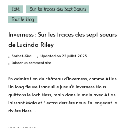
L'été
Sur les traces des Sept Sœurs
Tout le blog
Inverness : Sur les traces des sept soeurs
de Lucinda Riley
Sorbet-Kiwi
Updated on
22 juillet 2025
sur
Laisser un commentaire
Inverness
:
En admiration du château d’Inverness, comme Atlas
Sur
Un long fleuve tranquille jusqu’à Inverness Nous
les
quittons le Loch Ness, main dans la main avec Atlas,
traces
laissant Maia et Electra derrière nous. En longeant la
des
rivière Ness, …
sept
soeurs
de