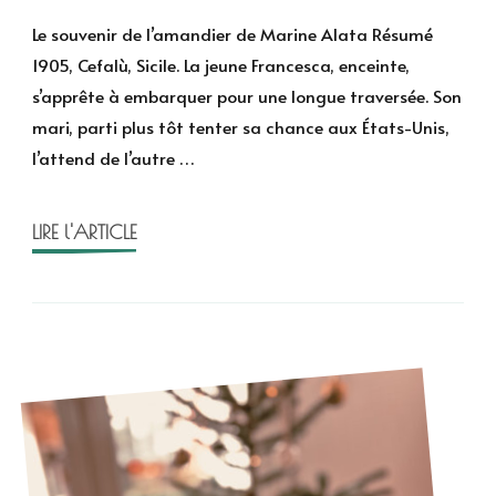
souvenir
Le souvenir de l’amandier de Marine Alata Résumé
de
1905, Cefalù, Sicile. La jeune Francesca, enceinte,
l’amandier
s’apprête à embarquer pour une longue traversée. Son
de
mari, parti plus tôt tenter sa chance aux États-Unis,
Marine
l’attend de l’autre …
Alata
LIRE l'ARTICLE