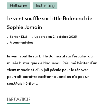
Halloween
Tout le blog
Le vent souffle sur Little Balmoral de
Sophie Jomain
Sorbet-Kiwi
Updated on
21 octobre 2025
sur
4 commentaires
Le
vent
Le vent souffle sur Little Balmoral sur l’escalier du
souffle
musée historique de Haguenau Résumé Hériter d’un
sur
vieux manoir et d’un joli pécule pour le rénover
Little
pourrait paraître excitant quand on n’a pas un
Balmoral
sou.Mais hériter …
de
Sophie
Jomain
LIRE l'ARTICLE