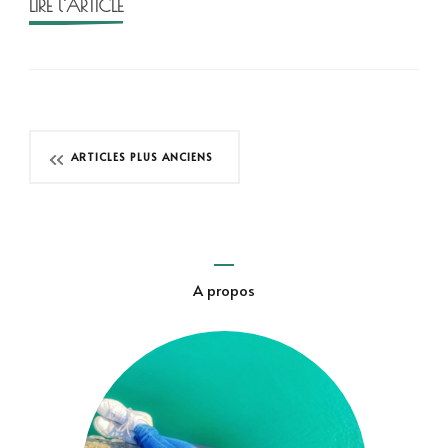
LIRE l'ARTICLE
Lucinda
Riley
Navigation
ARTICLES PLUS ANCIENS
des
articles
A propos