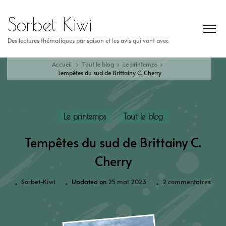
Sorbet Kiwi
Des lectures thématiques par saison et les avis qui vont avec
Accueil
Tout le blog
Le printemps
Tempêtes du sud de Brittainy C. Cherry
Le printemps
Tout le blog
Tempêtes du sud de Brittainy C.
Cherry
Sorbet-Kiwi
Updated on
25 mai 2023
2 commentaires