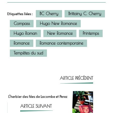
BC Cherry
Brittainy C. Cherry
Etiquettes liées :
Compass
Hugo New Romance
Hugo Roman
New Romance
Printemps
Romance
Romance contemporaine
Tempêtes du sud
ARTICLE PRÉCÉDENT
L’herbier des fées de Lacombe et Perez
ARTICLE SUIVANT