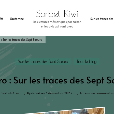
Sorbet Kiwi
’été
L’automne
Sur les traces de
Des lectures thématiques par saison
et les avis qui vont avec
 : Sur les traces des Sept Soeurs
Sur les traces des Sept Sœurs
Tout le blog
ro : Sur les traces des Sept S
Sorbet-Kiwi
Updated on
3 décembre 2023
Laisser un commentai