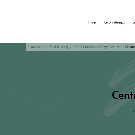
Hiver
Le printemps
L
Accueil
Tout le blog
Sur les traces des Sept Sœurs
Centro
Cent