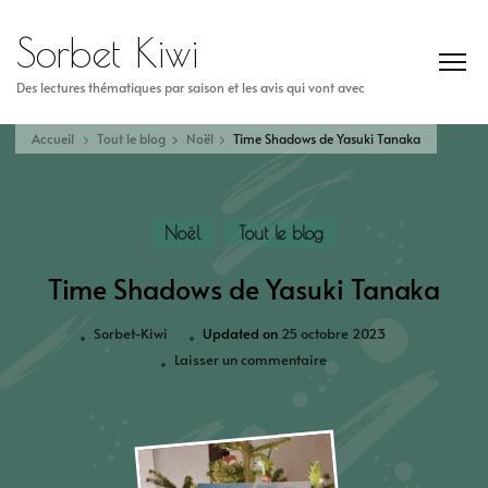
Sorbet Kiwi
Des lectures thématiques par saison et les avis qui vont avec
Accueil
Tout le blog
Noël
Time Shadows de Yasuki Tanaka
Noël
Tout le blog
Time Shadows de Yasuki Tanaka
Sorbet-Kiwi
Updated on
25 octobre 2023
Laisser un commentaire