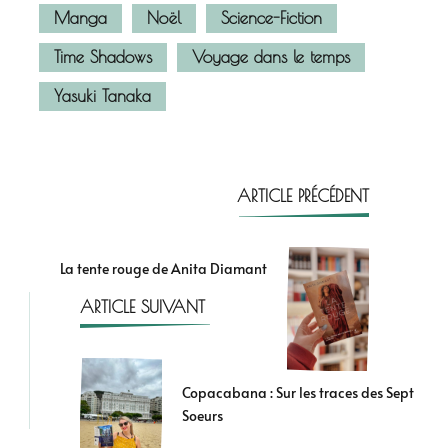
Manga
Noël
Science-Fiction
Time Shadows
Voyage dans le temps
Yasuki Tanaka
ARTICLE PRÉCÉDENT
La tente rouge de Anita Diamant
ARTICLE SUIVANT
Copacabana : Sur les traces des Sept
Soeurs