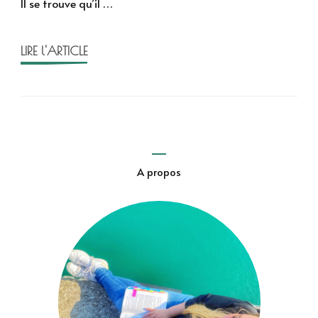
Il se trouve qu’il …
Sept
Soeurs
LIRE l'ARTICLE
A propos