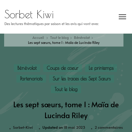
Sorbet Kiwi
Des lectures thématiques par saison et les avis qui vont avec
Accueil
Tout le blog
Bénévolat
Les sept sœurs, tome 1 : Maïa de Lucinda Riley
Bénévolat
Coups de coeur
Le printemps
Partenariats
Sur les traces des Sept Sœurs
Tout le blog
Les sept sœurs, tome 1 : Maïa de
Lucinda Riley
Sorbet-Kiwi
Updated on
18 mai 2023
2 commentaires