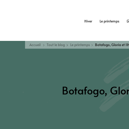
Hiver
Le printemps
L
Accueil
Tout le blog
Le printemps
Botafogo, Gloria et Il
Botafogo, Glor