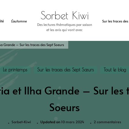
Sorbet Kiwi
’été
L’automne
Sur les traces de
Des lectures thématiques par saison
et les avis qui vont avec
ha Grande – Sur les traces des Sept Soeurs
Le printemps
Sur les traces des Sept Sœurs
Tout le blog
ia et Ilha Grande – Sur les 
Soeurs
Sorbet-Kiwi
Updated on
10 mars 2024
2 commentaires