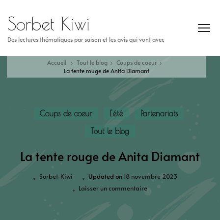
Sorbet Kiwi
Des lectures thématiques par saison et les avis qui vont avec
Accueil
Tout le blog
Coups de coeur
La tente rouge de Anita Diamant
Coups de coeur
L'été
Partenariats
Tout le blog
La tente rouge de Anita Diamant
Sorbet-Kiwi
Updated on
18 novembre 2023
Laisser un commentaire