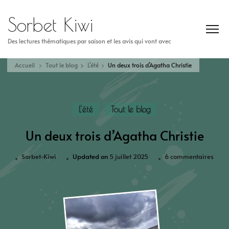
Sorbet Kiwi
Des lectures thématiques par saison et les avis qui vont avec
Accueil
Tout le blog
L'été
Un deux trois d’Agatha Christie
L'été
Tout le blog
Un deux trois d’Agatha Christie
Sorbet-Kiwi
Updated on
5 juillet 2025
6 commentaires