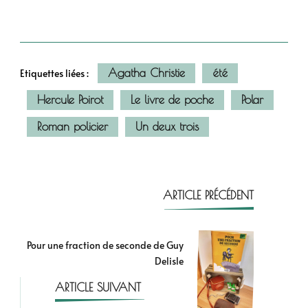
Agatha Christie
été
Etiquettes liées :
Hercule Poirot
Le livre de poche
Polar
Roman policier
Un deux trois
ARTICLE PRÉCÉDENT
Pour une fraction de seconde de Guy
Delisle
ARTICLE SUIVANT