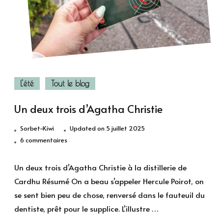
L'été
Tout le blog
Un deux trois d’Agatha Christie
Sorbet-Kiwi
Updated on
5 juillet 2025
sur
6 commentaires
Un
deux
Un deux trois d’Agatha Christie à la distillerie de
trois
Cardhu Résumé On a beau s’appeler Hercule Poirot, on
d’Agatha
se sent bien peu de chose, renversé dans le fauteuil du
Christie
dentiste, prêt pour le supplice. L’illustre …