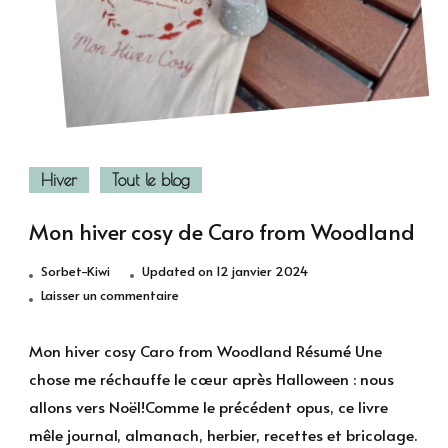
Hiver
Tout le blog
Mon hiver cosy de Caro from Woodland
Sorbet-Kiwi
Updated on
12 janvier 2024
sur
Laisser un commentaire
Mon
hiver
Mon hiver cosy Caro from Woodland Résumé Une
cosy
chose me réchauffe le cœur après Halloween : nous
de
allons vers Noël!Comme le précédent opus, ce livre
Caro
mêle journal, almanach, herbier, recettes et bricolage.
from