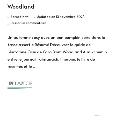
Woodland
Sorbet-Kiwi
Updated on
13 novembre 2024
sur
Laisser un commentaire
Mon
automne
Un automne cosy avec un bon pumpkin spire dans la
cosy
tasse assortie Résumé Découvrez le guide de
de
l’Automne Cosy de Caro From Woodland.À mi-chemin
Caro
entre le journal, l’almanach, l’herbier, le livre de
from
recettes et le …
Woodland
LIRE l'ARTICLE