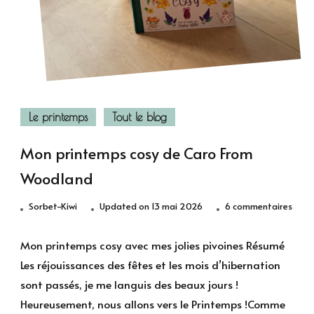
Le printemps
Tout le blog
Mon printemps cosy de Caro From
Woodland
sur
Sorbet-Kiwi
Updated on
13 mai 2026
6 commentaires
Mon
prin
Mon printemps cosy avec mes jolies pivoines Résumé
cosy
Les réjouissances des fêtes et les mois d’hibernation
de
sont passés, je me languis des beaux jours !
Caro
Heureusement, nous allons vers le Printemps !Comme
From