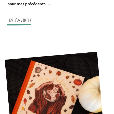
pour mes précédents …
Wood
LIRE l'ARTICLE