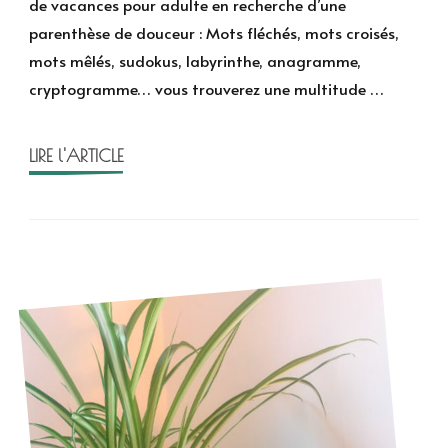
de vacances pour adulte en recherche d’une
été,
parenthèse de douceur : Mots fléchés, mots croisés,
le
mots mêlés, sudokus, labyrinthe, anagramme,
cahier
cryptogramme… vous trouverez une multitude …
de
vacances
de
LIRE l'ARTICLE
Caro
From
Woodland