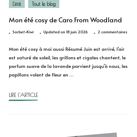
L'été
Tout le blog
Mon été cosy de Caro From Woodland
sur
Sorbet-Kiwi
Updated on
18 juin 2026
2 commentaires
Mon
été
Mon été cosy à moi aussi Résumé Juin est arrivé, l’air
cosy
est saturé de soleil, les grillons et cigales chantent, le
de
parfum suave de la lavande parvient jusqu’à nous, les
Caro
papillons volent de fleur en …
From
Wood
LIRE l'ARTICLE