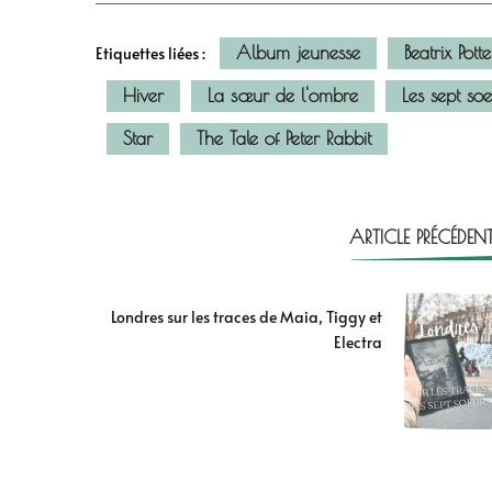
Album jeunesse
Beatrix Potte
Etiquettes liées :
Hiver
La sœur de l'ombre
Les sept so
Star
The Tale of Peter Rabbit
ARTICLE PRÉCÉDEN
Londres sur les traces de Maia, Tiggy et
Electra