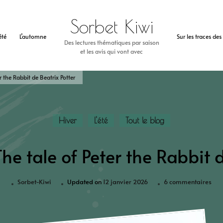
Sorbet Kiwi
’été
L’automne
Sur les traces de
Des lectures thématiques par saison
et les avis qui vont avec
r the Rabbit de Beatrix Potter
Hiver
L'été
Tout le blog
he tale of Peter the Rabbit 
Sorbet-Kiwi
Updated on
12 janvier 2026
6 commentaires