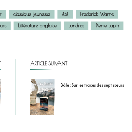
r
classique jeunesse
été
Frederick Warne
eurs
Littérature anglaise
Londres
Pierre Lapin
T
ARTICLE SUIVANT
Bâle : Sur les traces des sept sœurs