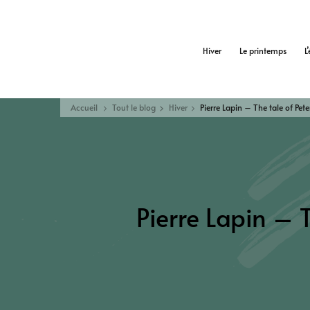
Hiver
Le printemps
L
Accueil
Tout le blog
Hiver
Pierre Lapin – The tale of Pete
Pierre Lapin – T