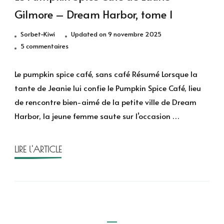
Gilmore – Dream Harbor, tome 1
Sorbet-Kiwi
Updated on
9 novembre 2025
sur
5 commentaires
Le
Pumpkin
Le pumpkin spice café, sans café Résumé Lorsque la
Spice
tante de Jeanie lui confie le Pumpkin Spice Café, lieu
Café
de rencontre bien-aimé de la petite ville de Dream
de
Harbor, la jeune femme saute sur l’occasion …
Laurie
Gilmore
–
LIRE l'ARTICLE
Dream
Harbor,
tome
1