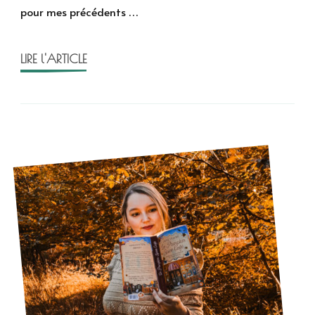
pour mes précédents …
Wood
LIRE l'ARTICLE