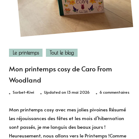
Le printemps
Tout le blog
Mon printemps cosy de Caro From
Woodland
sur
Sorbet-Kiwi
Updated on
13 mai 2026
6 commentaires
Mon
prin
Mon printemps cosy avec mes jolies pivoines Résumé
cosy
Les réjouissances des fêtes et les mois d’hibernation
de
sont passés, je me languis des beaux jours !
Caro
Heureusement, nous allons vers le Printemps !Comme
From