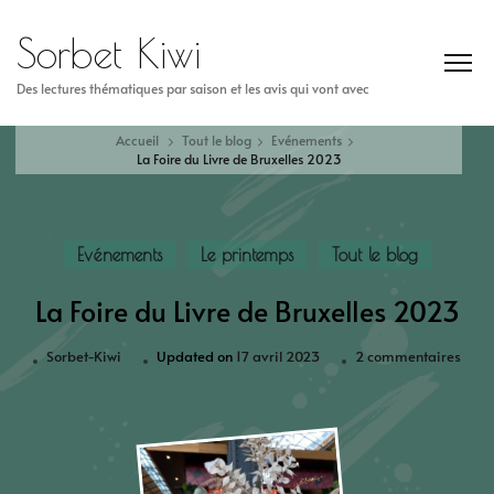
Sorbet Kiwi
Des lectures thématiques par saison et les avis qui vont avec
Accueil
Tout le blog
Evénements
La Foire du Livre de Bruxelles 2023
Evénements
Le printemps
Tout le blog
La Foire du Livre de Bruxelles 2023
Sorbet-Kiwi
Updated on
17 avril 2023
2 commentaires