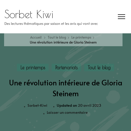
Sorbet Kiwi
Des lectures thématiques par saison et les avis qui vont avec
Accueil
Tout le blog
Le printemps
Une révolution intérieure de Gloria Steinem
Le printemps
Partenariats
Tout le blog
Une révolution intérieure de Gloria
Steinem
Sorbet-Kiwi
Updated on
20 avril 2023
Laisser un commentaire