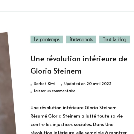
Le printemps
Partenariats
Tout le blog
Une révolution intérieure de
Gloria Steinem
Sorbet-Kiwi
Updated on
20 avril 2023
sur
Laisser un commentaire
Une
révolution
Une révolution intérieure Gloria Steinem
intérieure
Résumé Gloria Steinem a lutté toute sa vie
de
contre les injustices sociales. Dans Une
Gloria
révolution intérieure, elle s’emploie à montrer
Steinem