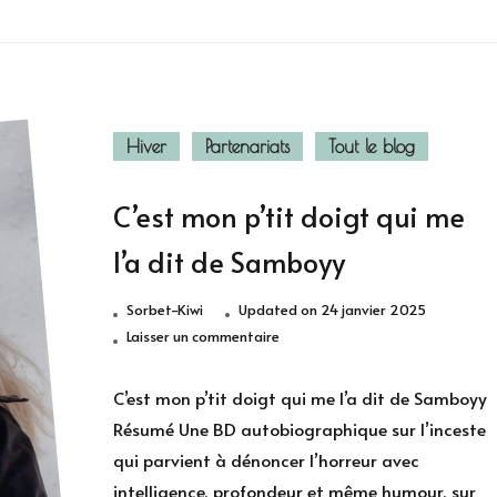
Hiver
Partenariats
Tout le blog
C’est mon p’tit doigt qui me
l’a dit de Samboyy
Sorbet-Kiwi
Updated on
24 janvier 2025
sur
Laisser un commentaire
C’est
mon
C’est mon p’tit doigt qui me l’a dit de Samboyy
p’tit
Résumé Une BD autobiographique sur l’inceste
doigt
qui parvient à dénoncer l’horreur avec
qui
intelligence, profondeur et même humour, sur
me