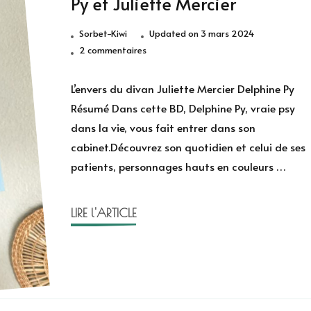
Py et Juliette Mercier
Sorbet-Kiwi
Updated on
3 mars 2024
sur
2 commentaires
L’envers
du
L’envers du divan Juliette Mercier Delphine Py
divan
Résumé Dans cette BD, Delphine Py, vraie psy
de
dans la vie, vous fait entrer dans son
Delphine
cabinet.Découvrez son quotidien et celui de ses
Py
patients, personnages hauts en couleurs …
et
Juliette
Mercier
LIRE l'ARTICLE