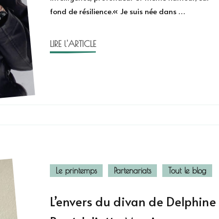
fond de résilience.« Je suis née dans …
l’a
dit
de
LIRE l'ARTICLE
Samboyy
Le printemps
Partenariats
Tout le blog
L’envers du divan de Delphine