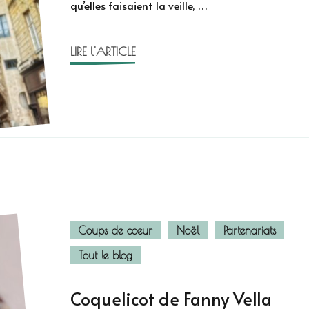
qu’elles faisaient la veille, …
et
Cyrielle
Pisapia
LIRE l'ARTICLE
Coups de coeur
Noël
Partenariats
Tout le blog
Coquelicot de Fanny Vella