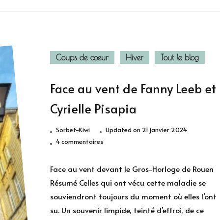
Coups de coeur
Hiver
Tout le blog
Face au vent de Fanny Leeb et
Cyrielle Pisapia
Sorbet-Kiwi
Updated on
21 janvier 2024
sur
4 commentaires
Face
au
Face au vent devant le Gros-Horloge de Rouen
vent
Résumé Celles qui ont vécu cette maladie se
de
souviendront toujours du moment où elles l’ont
Fanny
su. Un souvenir limpide, teinté d’effroi, de ce
Leeb