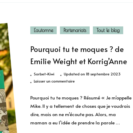
L'automne
Partenariats
Tout le blog
Pourquoi tu te moques ? de
Emilie Weight et Korrig’Anne
Sorbet-Kiwi
Updated on
18 septembre 2023
sur
Laisser un commentaire
Pourquoi
tu
Pourquoi tu te moques ? Résumé « Je m’appelle
te
Mike. Il y a tellement de choses que je voudrais
moques
dire, mais on ne m’écoute pas. Alors, ma
?
maman a eu l’idée de prendre la parole …
de
Emilie