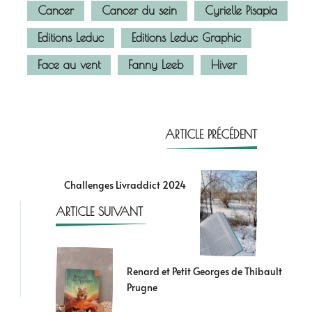
Cancer
Cancer du sein
Cyrielle Pisapia
Editions Leduc
Editions Leduc Graphic
Face au vent
Fanny Leeb
Hiver
ARTICLE PRÉCÉDENT
Challenges Livraddict 2024
ARTICLE SUIVANT
Renard et Petit Georges de Thibault
Prugne