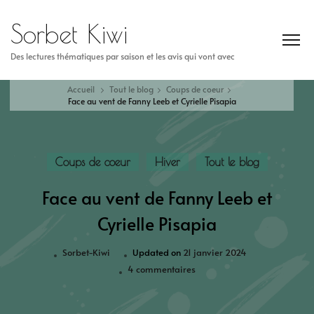
Sorbet Kiwi
Des lectures thématiques par saison et les avis qui vont avec
Accueil
Tout le blog
Coups de coeur
Face au vent de Fanny Leeb et Cyrielle Pisapia
Coups de coeur
Hiver
Tout le blog
Face au vent de Fanny Leeb et
Cyrielle Pisapia
Sorbet-Kiwi
Updated on
21 janvier 2024
4 commentaires