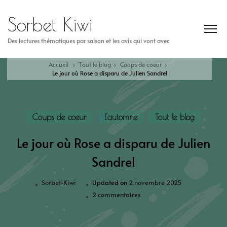
Sorbet Kiwi
Des lectures thématiques par saison et les avis qui vont avec
Accueil
Tout le blog
Coups de coeur
Le jour où Rose a disparu de Julien Sandrel
Coups de coeur
L'automne
Tout le blog
Le jour où Rose a disparu de Julien
Sandrel
Sorbet-Kiwi
Updated on
2 novembre 2025
2 commentaires