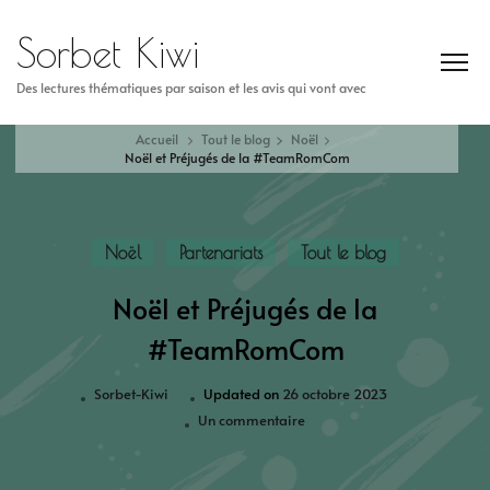
Sorbet Kiwi
Des lectures thématiques par saison et les avis qui vont avec
Accueil
Tout le blog
Noël
Noël et Préjugés de la #TeamRomCom
Noël
Partenariats
Tout le blog
Noël et Préjugés de la
#TeamRomCom
Sorbet-Kiwi
Updated on
26 octobre 2023
Un commentaire