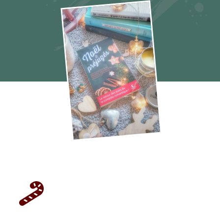
Noël et Préjugés TeamRomCom