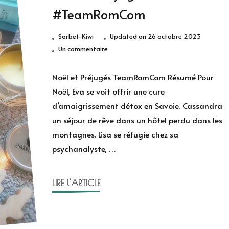
#TeamRomCom
Sorbet-Kiwi
Updated on
26 octobre 2023
sur
Un commentaire
Noël
et
Noël et Préjugés TeamRomCom Résumé Pour
Préjugés
Noël, Eva se voit offrir une cure
de
d’amaigrissement détox en Savoie, Cassandra
la
un séjour de rêve dans un hôtel perdu dans les
#TeamRomCom
montagnes. Lisa se réfugie chez sa
psychanalyste, …
LIRE l'ARTICLE