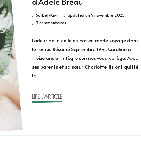
d’Adèle Bréau
Sorbet-Kiwi
Updated on
9 novembre 2025
sur
3 commentaires
L’odeur
de
L’odeur de la colle en pot en mode voyage dans
la
le temps Résumé Septembre 1991. Caroline a
colle
treize ans et intègre son nouveau collège. Avec
en
ses parents et sa sœur Charlotte, ils ont quitté
pot
la …
d’Adèle
Bréau
LIRE l'ARTICLE