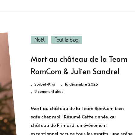
Noël
Tout le blog
Mort au château de la Team
RomCom & Julien Sandrel
Sorbet-Kiwi
16 décembre 2025
sur
8 commentaires
Mort
au
Mort au château de la Team RomCom bien
château
safe chez moi ! Résumé Cette année, au
de
château de Primard, un événement
la
exceptionnel occupe tous les esprits : une scène
Team