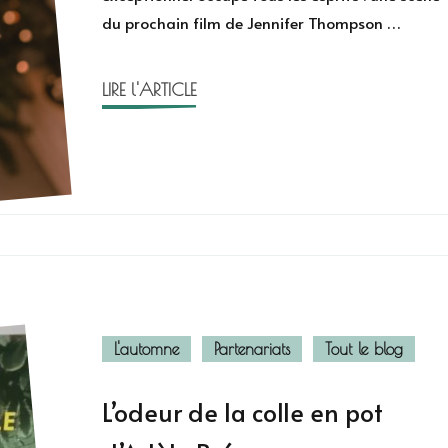
du prochain film de Jennifer Thompson …
RomCom
&
Julien
LIRE l'ARTICLE
Sandrel
L'automne
Partenariats
Tout le blog
L’odeur de la colle en pot