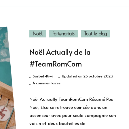
Noël
Partenariats
Tout le blog
Noël Actually de la
#TeamRomCom
Sorbet-Kiwi
Updated on
25 octobre 2023
sur
4 commentaires
Noël
Actually
Noël Actually TeamRomCom Résumé Pour
de
Noël, Elsa se retrouve coincée dans un
la
ascenseur avec pour seule compagnie son
#TeamRomCom
voisin et deux bouteilles de