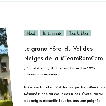
Noël
Partenariats
Tout le blog
Le grand hôtel du Val des
Neiges de la #TeamRomCom
Sorbet-Kiwi
Updated on
19 novembre 2023
sur
Laisser un commentaire
Le
grand
Le Grand hôtel du Val des neiges TeamRomCom
hôtel
Résumé Niché au cœur des Alpes, l’hôtel du Val
du
des neiges accueille tous les ans une poignée
Val