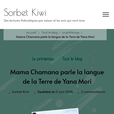
Sorbet Kiwi
Des lectures thématiques par saison et les avis qui vont avec
Accueil
Tout le blog
Le printemps
Mama Chamana parle la langue de la Terre de Yana Mori
Le printemps
Tout le blog
Mama Chamana parle la langue
de la Terre de Yana Mori
Sorbet-Kiwi
Updated on
11 juin 2026
2 commentaires