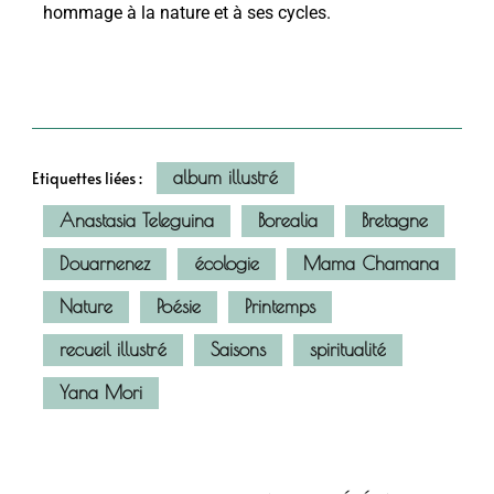
hommage à la nature et à ses cycles.
album illustré
Etiquettes liées :
Anastasia Teleguina
Borealia
Bretagne
Douarnenez
écologie
Mama Chamana
Nature
Poésie
Printemps
recueil illustré
Saisons
spiritualité
Yana Mori