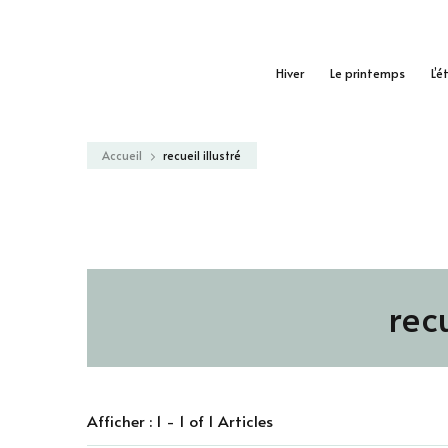
Hiver
Le printemps
L’é
Accueil
recueil illustré
recu
Afficher : 1 - 1 of 1 Articles