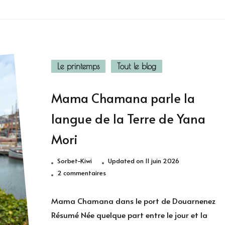
Le printemps
Tout le blog
Mama Chamana parle la
langue de la Terre de Yana
Mori
Sorbet-Kiwi
Updated on
11 juin 2026
sur
2 commentaires
Mama
Chamana
Mama Chamana dans le port de Douarnenez
parle
Résumé Née quelque part entre le jour et la
la