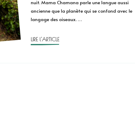
nuit. Mama Chamana parle une langue aussi
langue
ancienne que la planète qui se confond avec le
de
langage des oiseaux. …
la
Terre
de
LIRE l'ARTICLE
Yana
Mori