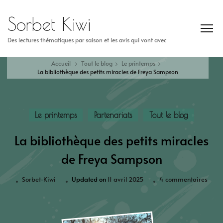
Sorbet Kiwi
Des lectures thématiques par saison et les avis qui vont avec
Accueil
Tout le blog
Le printemps
La bibliothèque des petits miracles de Freya Sampson
Le printemps
Partenariats
Tout le blog
La bibliothèque des petits miracles
de Freya Sampson
Sorbet-Kiwi
Updated on
11 avril 2025
4 commentaires