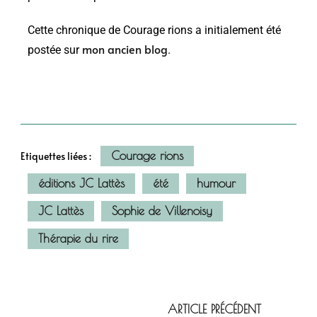
Cette chronique de Courage rions a initialement été
mon ancien blog
postée sur
.
Courage rions
Etiquettes liées :
éditions JC Lattès
été
humour
JC Lattès
Sophie de Villenoisy
Thérapie du rire
ARTICLE PRÉCÉDENT