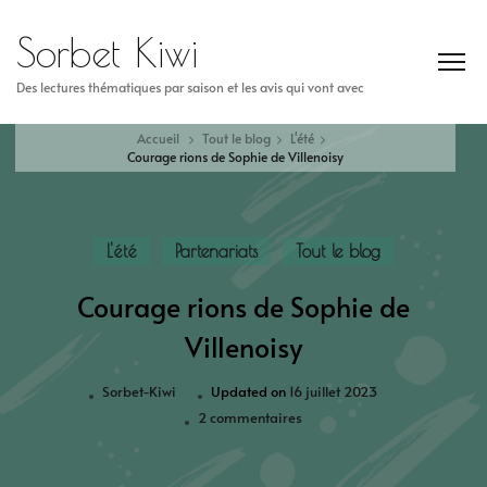
Sorbet Kiwi
Des lectures thématiques par saison et les avis qui vont avec
Accueil
Tout le blog
L'été
Courage rions de Sophie de Villenoisy
L'été
Partenariats
Tout le blog
Courage rions de Sophie de
Villenoisy
Sorbet-Kiwi
Updated on
16 juillet 2023
2 commentaires