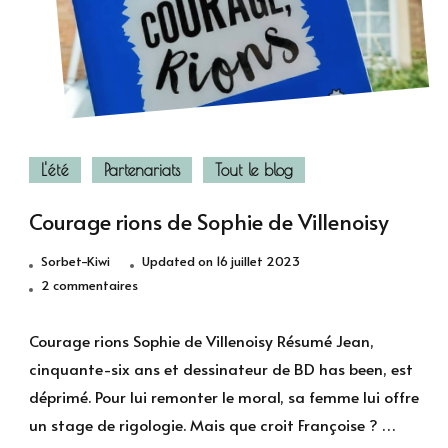
L'été
Partenariats
Tout le blog
Courage rions de Sophie de Villenoisy
Sorbet-Kiwi
Updated on
16 juillet 2023
sur
2 commentaires
Courage
rions
Courage rions Sophie de Villenoisy Résumé Jean,
de
cinquante-six ans et dessinateur de BD has been, est
Sophie
déprimé. Pour lui remonter le moral, sa femme lui o­ffre
de
un stage de rigologie. Mais que croit Françoise ? …
Villenoisy