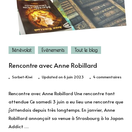
Bénévolat
Evénements
Tout le blog
Rencontre avec Anne Robillard
sur
Sorbet-Kiwi
Updated on
6 juin 2023
4 commentaires
Renco
avec
Rencontre avec Anne Robillard Une rencontre tant
Anne
attendue Ce samedi 3 juin a eu lieu une rencontre que
Robill
j’attendais depuis très longtemps. En janvier, Anne
Robillard annonçait sa venue à Strasbourg à la Japan
Addict …