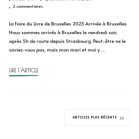
sur
2 commentaires
La
Foire
La Foire du Livre de Bruxelles 2023 Arrivée à Bruxelles
du
Nous sommes arrivés à Bruxelles le vendredi soir,
Livre
après 5h de route depuis Strasbourg. Peut-être ne le
de
saviez-vous pas, mais mon mari et moi y …
Bruxelles
2023
LIRE l'ARTICLE
Navigation
ARTICLES PLUS RÉCENTS
des