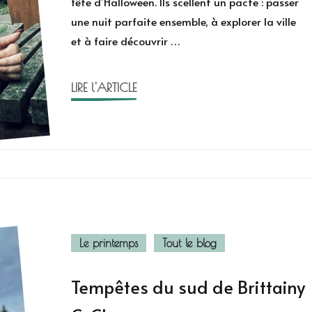
fête d’Halloween. Ils scellent un pacte : passer
Brittainy
une nuit parfaite ensemble, à explorer la ville
C.
et à faire découvrir …
Cherry
LIRE l'ARTICLE
Le printemps
Tout le blog
Tempêtes du sud de Brittainy