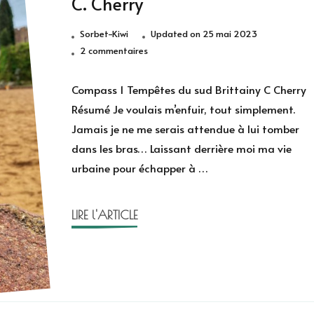
C. Cherry
Sorbet-Kiwi
Updated on
25 mai 2023
sur
2 commentaires
Tempêtes
du
Compass 1 Tempêtes du sud Brittainy C Cherry
sud
Résumé Je voulais m’enfuir, tout simplement.
de
Jamais je ne me serais attendue à lui tomber
Brittainy
dans les bras… Laissant derrière moi ma vie
C.
urbaine pour échapper à …
Cherry
LIRE l'ARTICLE