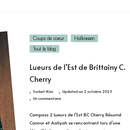
Coups de coeur
Halloween
Tout le blog
Lueurs de l’Est de Brittainy C.
Cherry
Sorbet-Kiwi
Updated on
2 octobre 2023
sur
Un commentaire
Lueurs
de
Compass 2 Lueurs de l’Est BC Cherry Résumé
l’Est
Connor et Aaliyah se rencontrent lors d’une
de