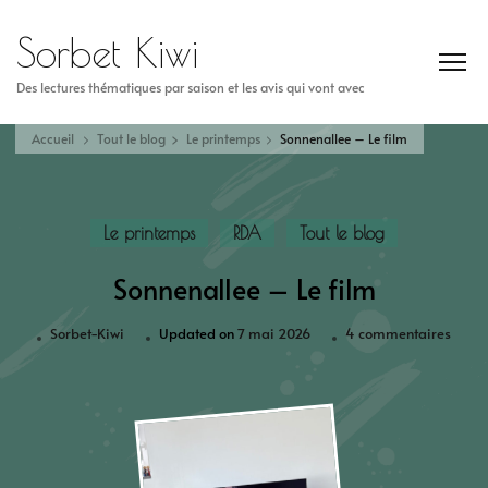
Sorbet Kiwi
Des lectures thématiques par saison et les avis qui vont avec
Accueil
Tout le blog
Le printemps
Sonnenallee – Le film
Le printemps
RDA
Tout le blog
Sonnenallee – Le film
Sorbet-Kiwi
Updated on
7 mai 2026
4 commentaires