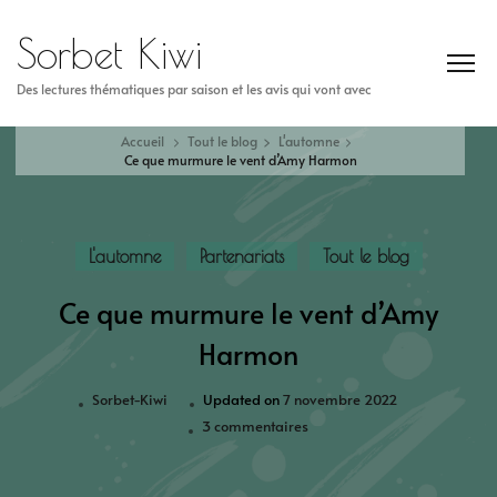
Sorbet Kiwi
Des lectures thématiques par saison et les avis qui vont avec
Accueil
Tout le blog
L'automne
Ce que murmure le vent d’Amy Harmon
L'automne
Partenariats
Tout le blog
Ce que murmure le vent d’Amy
Harmon
Sorbet-Kiwi
Updated on
7 novembre 2022
3 commentaires