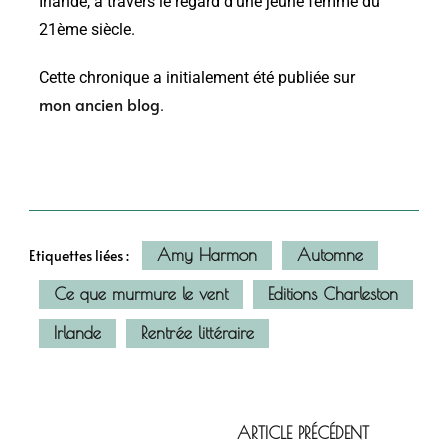
Irlande, à travers le regard d’une jeune femme du
21ème siècle.
Cette chronique a initialement été publiée sur
mon ancien blog
.
Amy Harmon
Automne
Etiquettes liées :
Ce que murmure le vent
Editions Charleston
Irlande
Rentrée littéraire
ARTICLE PRÉCÉDENT