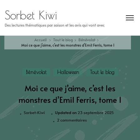
Sorbet Kiwi
Des lectures thématiques par saison et les avis qui vont avec
Accueil
Tout le blog
Bénévolat
Moi ce que j’aime, c’est les monstres d’Emil Ferris, tome 1
Bénévolat
Halloween
Tout le blog
Moi ce que j’aime, c’est les
monstres d’Emil Ferris, tome 1
Sorbet-Kiwi
Updated on
23 septembre 2025
2 commentaires