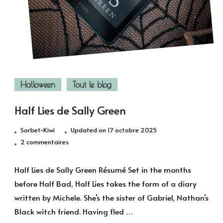
Halloween
Tout le blog
Half Lies de Sally Green
Sorbet-Kiwi
Updated on
17 octobre 2025
sur
2 commentaires
Half
Lies
Half Lies de Sally Green Résumé Set in the months
de
before Half Bad, Half Lies takes the form of a diary
Sally
written by Michele. She’s the sister of Gabriel, Nathan’s
Green
Black witch friend. Having fled …