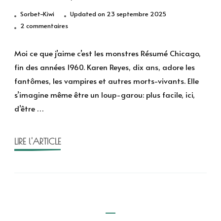
Sorbet-Kiwi
Updated on
23 septembre 2025
sur
2 commentaires
Moi
ce
Moi ce que j’aime c’est les monstres Résumé Chicago,
que
fin des années 1960. Karen Reyes, dix ans, adore les
j’aime,
fantômes, les vampires et autres morts-vivants. Elle
c’est
s’imagine même être un loup-garou: plus facile, ici,
les
d’être …
monstres
d’Emil
Ferris,
LIRE l'ARTICLE
tome
1