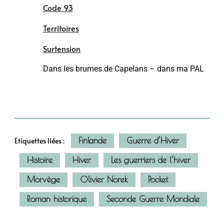
Code 93
Territoires
Surtension
Dans les brumes de Capelans – dans ma PAL
Finlande
Guerre d’Hiver
Etiquettes liées :
Histoire
Hiver
Les guerriers de l’hiver
Morvège
Olivier Norek
Pocket
Roman historique
Seconde Guerre Mondiale