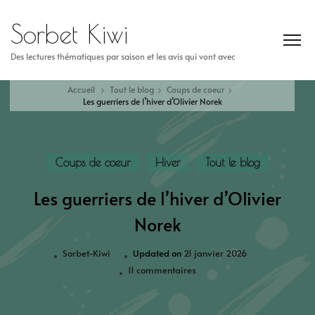
Sorbet Kiwi
Des lectures thématiques par saison et les avis qui vont avec
Accueil
Tout le blog
Coups de coeur
Les guerriers de l’hiver d’Olivier Norek
Coups de coeur
Hiver
Tout le blog
Les guerriers de l’hiver d’Olivier
Norek
Sorbet-Kiwi
Updated on
21 janvier 2026
11 commentaires