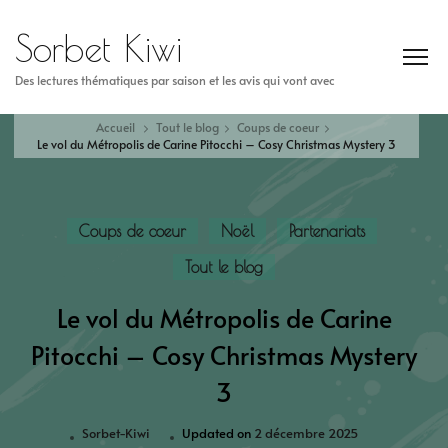
Sorbet Kiwi
Des lectures thématiques par saison et les avis qui vont avec
Accueil
Tout le blog
Coups de coeur
Le vol du Métropolis de Carine Pitocchi – Cosy Christmas Mystery 3
Coups de coeur
Noël
Partenariats
Tout le blog
Le vol du Métropolis de Carine
Pitocchi – Cosy Christmas Mystery
3
Sorbet-Kiwi
Updated on
2 décembre 2025