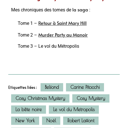
la saga
Mes chroniques des tomes de
:
Retour à Saint Mary Hill
Tome 1 –
Murder Party au Manoir
Tome 2 –
Tome 3 – Le vol du Métropolis
Belfond
Carine Pitocchi
Etiquettes liées :
Cosy Christmas Mystery
Cosy Mystery
La bête noire
Le vol du Metropolis
New York
Noël
Robert Laffont