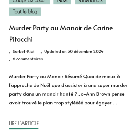
Coups de coeur
Noël
Partenariats
Tout le blog
Murder Party au Manoir de Carine
Pitocchi
Sorbet-Kiwi
Updated on
30 décembre 2024
sur
6 commentaires
Murder
Party
Murder Party au Manoir Résumé Quoi de mieux à
au
l’approche de Noël que d’assister à une super murder
Manoir
party dans un manoir hanté ? Jo-Ann Brown pense
de
avoir trouvé le plan trop styléééé pour égayer …
Carine
Pitocchi
LIRE l'ARTICLE