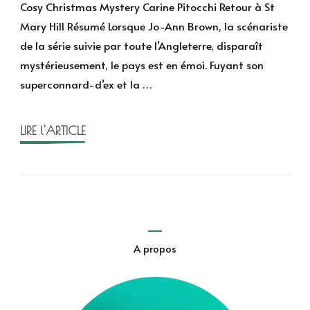
à
Cosy Christmas Mystery Carine Pitocchi Retour à St
St
Mary Hill Résumé Lorsque Jo-Ann Brown, la scénariste
Mary
de la série suivie par toute l’Angleterre, disparaît
Hill
mystérieusement, le pays est en émoi. Fuyant son
de
superconnard-d’ex et la …
Carine
Pitocchi
LIRE l'ARTICLE
A propos