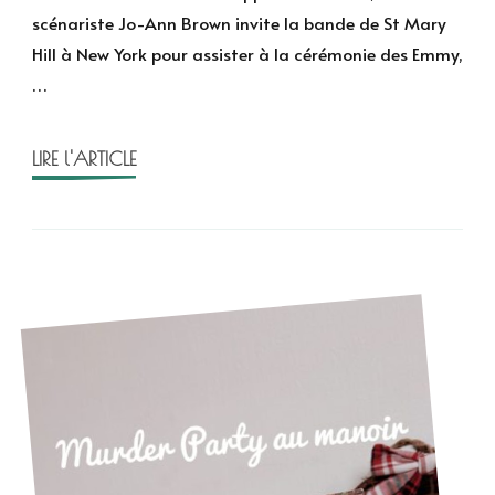
Métropolis
scénariste Jo-Ann Brown invite la bande de St Mary
de
Hill à New York pour assister à la cérémonie des Emmy,
Carine
…
Pitocchi
–
Cosy
LIRE l'ARTICLE
Christmas
Mystery
3