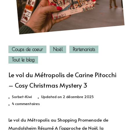
Coups de coeur
Noël
Partenariats
Tout le blog
Le vol du Métropolis de Carine Pitocchi
– Cosy Christmas Mystery 3
Sorbet-Kiwi
Updated on
2 décembre 2025
sur
4 commentaires
Le
vol
Le vol du Métropolis au Shopping Promenade de
du
Mundolsheim Résumé A l’approche de Noël, la