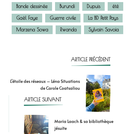
Bande dessinée
Burundi
Dupuis
été
Gaël Faye
Guerre civile
La BD Petit Pays
Marzena Sowa
Rwanda
Sylvain Savoia
ARTICLE PRÉCÉDENT
L’étoile des réseaux – Léna Situations
de Carole Coatsaliou
ARTICLE SUIVANT
Maria Laach & sa bibliothèque
jésuite