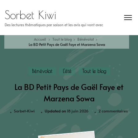
Sorbet Kiwi
Des lectures thématiques par saison et les avis qui vont avec
Accueil
Tout le blog
Bénévolat
La BD Petit Pays de Gaël Faye et Marzena Sowa
Bénévolat
L'été
Tout le blog
La BD Petit Pays de Gaël Faye et
Marzena Sowa
Sorbet-Kiwi
Updated on
18 juin 2026
2 commentaires