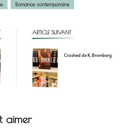
e
Romance contemporaine
T
ARTICLE SUIVANT
Crashed de K. Bromberg
t aimer