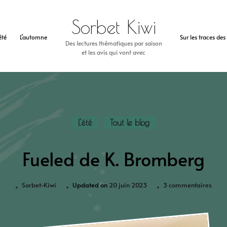
Sorbet Kiwi
’été
L’automne
Sur les traces de
Des lectures thématiques par saison
et les avis qui vont avec
L'été
Tout le blog
Fueled de K. Bromberg
Sorbet-Kiwi
Updated on
20 juin 2023
3 commentaires