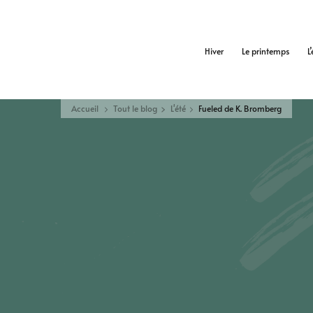
Hiver
Le printemps
L
Accueil
Tout le blog
L'été
Fueled de K. Bromberg