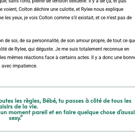
ue, sans fond, pleine de tension sexuelle. Il y a de ça, et pas
se voient, Colton déchire une culotte, et Rylee nous explique
e les yeux, je vois Colton comme s’il existait, et ce n’est pas de
ion de soi, de sa personnalité, de son amour propre, de tout ce qu
du côté de Rylee, qui déguste. Je me suis totalement reconnue en
u les mêmes réactions face à certains actes. Il y a donc une bonn
s avec impatience.
toutes les règles, Bébé, tu passes à côté de tous les
aisirs de la vie.
à un moment pareil et en faire quelque chose d'aussi
sexy."