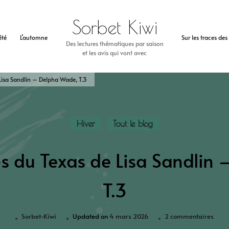
Sorbet Kiwi
’été
L’automne
Sur les traces de
Des lectures thématiques par saison
et les avis qui vont avec
Lisa Sandlin – Delpha Wade, T.3
Hiver
Tout le blog
s du Texas de Lisa Sandlin
T.3
Sorbet-Kiwi
Updated on
4 mars 2026
2 commentaires