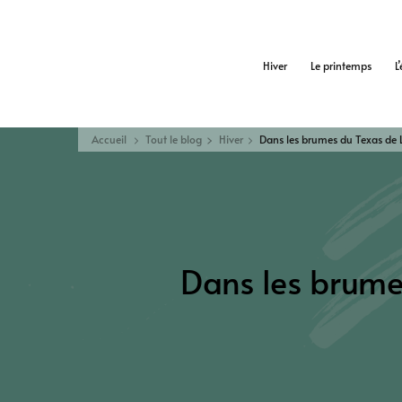
Hiver
Le printemps
L
Accueil
Tout le blog
Hiver
Dans les brumes du Texas de 
Dans les brume