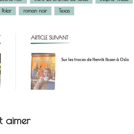
Polar
roman noir
Texas
T
ARTICLE SUIVANT
Sur les traces de Henrik Ibsen à Oslo
t aimer