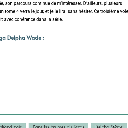
 son parcours continue de m’intéresser. D’ailleurs, plusieurs
tome 4 verra le jour, et je le lirai sans hésiter. Ce troisième vole
rit avec cohérence dans la série.
ga Delpha Wade :
elfond noir
Dans les brumes du Texas
Delpha Wade