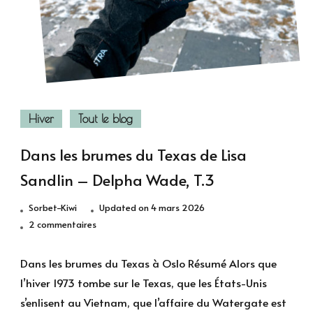
Hiver
Tout le blog
Dans les brumes du Texas de Lisa
Sandlin – Delpha Wade, T.3
Sorbet-Kiwi
Updated on
4 mars 2026
sur
2 commentaires
Dans
les
Dans les brumes du Texas à Oslo Résumé Alors que
brumes
l’hiver 1973 tombe sur le Texas, que les États-Unis
du
s’enlisent au Vietnam, que l’affaire du Watergate est
Texas