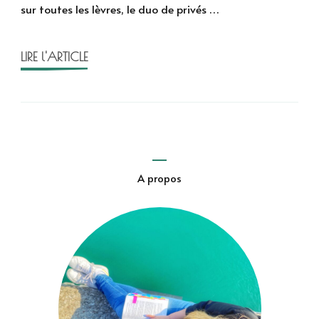
sur toutes les lèvres, le duo de privés …
de
Lisa
Sandlin
LIRE l'ARTICLE
–
Delpha
Wade,
T.3
A propos