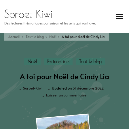
Sorbet Kiwi
Des lectures thématiques par saison et les avis qui vont avec
Accueil
Tout le blog
Noël
A toi pour Noël de Cindy Lia
Noël
Partenariats
Tout le blog
A toi pour Noël de Cindy Lia
Sorbet-Kiwi
Updated on
31 décembre 2022
Laisser un commentaire